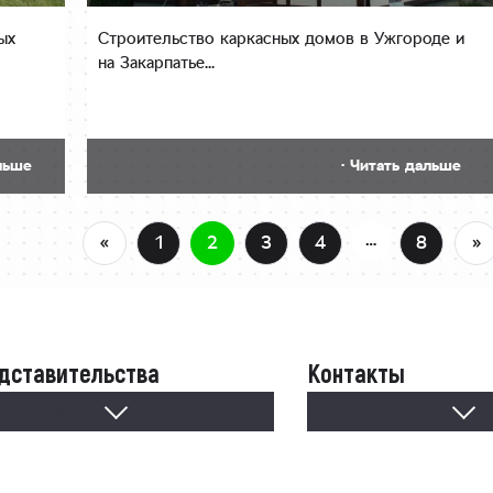
ых
Строительство каркасных домов в Ужгороде и
на Закарпатье...
льше
· Читать дальше
…
«
1
2
3
4
8
»
дставительства
Контакты
дставительства
Контакты