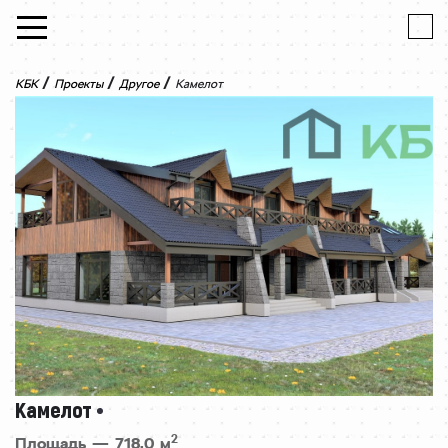
Skip to content
/
/
/
КБК
Проекты
Другое
Камелот
Камелот
2
Площадь — 718,0 м