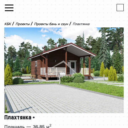
Skip to content
/
/
/
КБК
Проекты
Проекты бань и саун
Плахтянка
Плахтянка
2
Площадь — 36,85 м