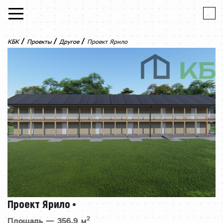
Skip to content
/
/
/
КБК
Проекты
Другое
Проект Ярило
Проект Ярило
2
Площадь — 356,9 м