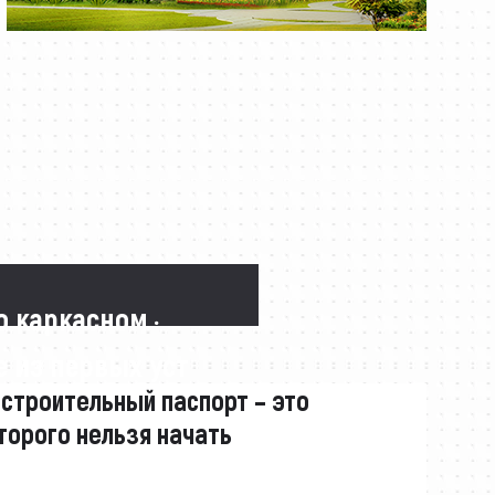
о каркасном ·
 из первых уст
 строительный паспорт – это
торого нельзя начать