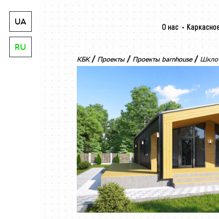
UA
О нас
Каркасное
RU
/
/
/
КБК
Проекты
Проекты barnhouse
Шкло