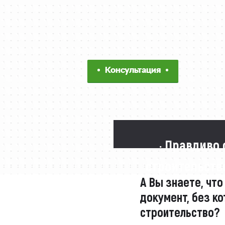
Консультация
· Правдиво 
строительстве
А Вы знаете, что
документ, без ко
строительство?