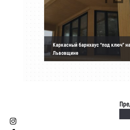
Каркасный барнхаус “под ключ” н
Львовщине
Пре
Пре