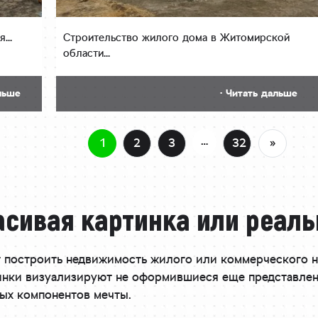
...
Строительство жилого дома в Житомирской
области...
льше
· Читать дальше
…
1
2
3
32
»
асивая картинка или реал
 построить недвижимость жилого или коммерческого на
ртинки визуализируют не оформившиеся еще представле
ых компонентов мечты.