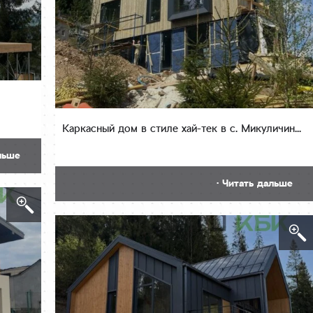
Каркасный дом в стиле хай-тек в с. Микуличин...
льше
· Читать дальше