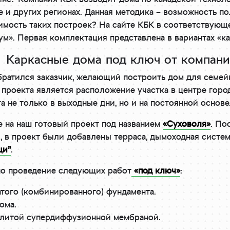
ве и других регионах. Данная методика – возможность п
имость таких построек? На сайте КБК в соответствующе
м». Первая комплектация представлена в вариантах «кар
Каркасные дома под ключ от компан
ратился заказчик, желающий построить дом для семейн
проекта является расположение участка в центре город
 не только в выходные дни, но и на постоянной основе
е на наш готовый проект под названием
«Суховоля»
. По
 в проект были добавлены терраса, дымоходная система т
ци”
.
но проведение следующих работ
«под ключ»
:
того (комбинированного) фундамента.
ома.
плитой супердиффузионной мембраной.