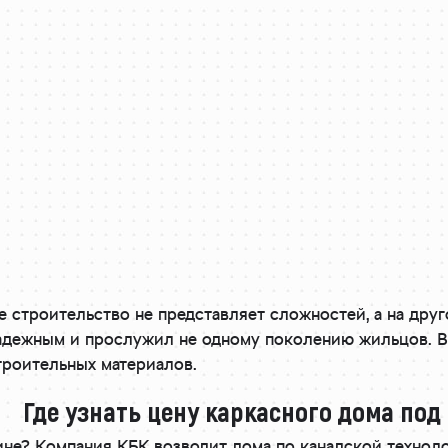
е строительство не представляет сложностей, а на дру
надежным и прослужил не одному поколению жильцов. В
троительных материалов.
Где узнать цену каркасного дома под
ине? Компания КБК возводит дома по канадской техноло