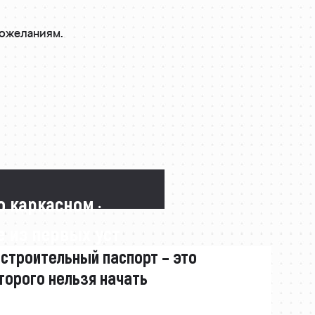
пожеланиям.
о каркасном ·
 из первых уст
 строительный паспорт – это
торого нельзя начать