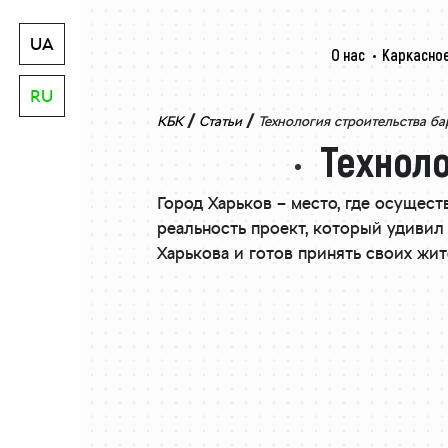
UA
О нас
Каркасное
RU
/
/
КБК
Статьи
Технология строительства ба
Техноло
Город Харьков – место, где осущес
реальность проект, который удиви
Харькова и готов принять своих жи