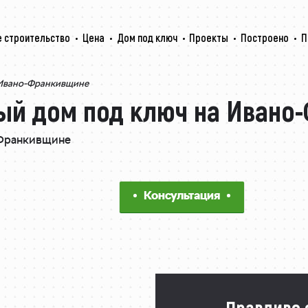
 строительство
Цена
Дом под ключ
Проекты
Построено
П
 Ивано-Франкивщине
ый дом под ключ на Ивано
-Франкивщине
Консультация
· Правдиво 