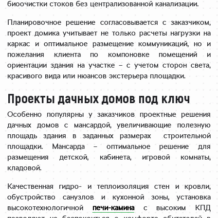
тить 
биоочистки стоков без централизованной канализации.
прост
наши 
о 
Планировочное решение согласовывается с заказчиком,
план
велик
проект домика учитывает не только расчеты нагрузки на
ы. И 
каркас и оптимальное размещение коммуникаций, но и
олепе
след
пожелания клиента по компоновке помещений и
н, мы 
ует 
ориентации здания на участке – с учетом сторон света,
его 
отмет
красивого вида или нюансов экстерьера площадки.
обож
ить, 
аем.
Проекты дачных домов под ключ
что 
перв
Особенно популярны у заказчиков проектные решения
ый 
дачных домов с мансардой, увеличивающие полезную
наш 
площадь здания в заданных размерах строительной
конта
площадки. Мансарда – оптимальное решение для
кт 
размещения детской, кабинета, игровой комнаты,
произ
кладовой.
ошел 
Качественная гидро- и теплоизоляция стен и кровли,
с 
обустройство санузлов и кухонной зоны, установка
мене
высокотехнологичной
печи-камина
с высоким КПД
джер