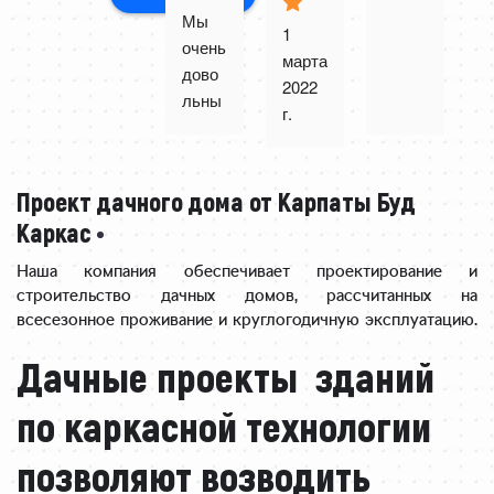
Мы 
О
1 
очень 
ч
марта 
дово
2022 
льны 
г. 
сотру
долж
дниче
но 
ством 
было 
Проект дачного дома от Карпаты Буд
с 
начат
Каркас
компа
ься 
нией 
Наша компания обеспечивает проектирование и
строи
"Карп
строительство дачных домов, рассчитанных на
тельс
аты 
всесезонное проживание и круглогодичную эксплуатацию.
тво 
Буд 
нашег
Дачные проекты зданий
Карка
о 
с". 
дома 
по каркасной технологии
Стро
мечт
итель
ы в 
позволяют возводить
ство 
Харьк