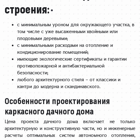
начал
овско
строения:
ось 
й 
согла
облас
сно 
с минимальным уроном для окружающего участка, в
ти.Но
догов
том числе с уже высаженными хвойными или
, к 
плодовыми деревьями;
ору и 
сожа
с минимальными расходами на отопление и
закон
лени
кондиционирование помещений;
чилос
ю, 24 
имеющие экологические сертификаты и гарантии
ь 
февр
противопожарной и антибактериальной
ровно 
аля 
безопасности;
за 3 
любого архитектурного стиля – от классики и
начал
меся
кантри до модерна и скандинавского.
ась 
ца, 
война
еще 
Особенности проектирования
, и 
меся
каркасного дачного дома
сдел
ц на 
ать 
ремо
Цена проекта дачного дома включает не только
это 
архитектурную и конструктивную части, но и инженерные
нт, 
стало 
расчеты оптимальных систем автономного отопления,
благо
невоз