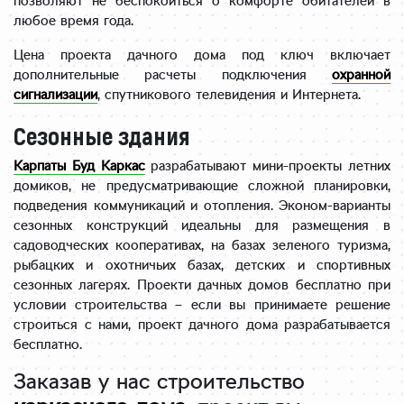
позволяют не беспокоиться о комфорте обитателей в
ом 
любое время года.
Миха
Цена проекта дачного дома под ключ включает
илом, 
дополнительные расчеты подключения
охранной
и 
сигнализации
, спутникового телевидения и Интернета.
работ
а с 
Сезонные здания
ним 
была 
Карпаты Буд Каркас
разрабатывают мини-проекты летних
домиков, не предусматривающие сложной планировки,
очень 
подведения коммуникаций и отопления. Эконом-варианты
поло
сезонных конструкций идеальны для размещения в
жите
садоводческих кооперативах, на базах зеленого туризма,
льной
рыбацких и охотничьих базах, детских и спортивных
, 
сезонных лагерях.
Проекти дачных домов бесплатно при
тольк
условии строительства – если вы принимаете решение
о 
строиться с нами, проект дачного дома разрабатывается
благо
бесплатно.
даря 
Заказав у нас строительство
Миха
илу 