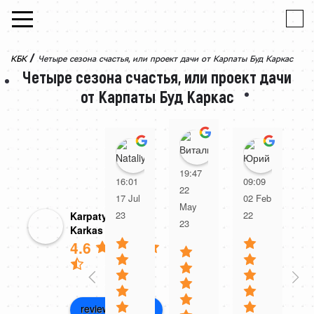
Skip to content
/
КБК
Четыре сезона счастья, или проект дачи от Карпаты Буд Каркас
Четыре сезона счастья, или проект дачи
от Карпаты Буд Каркас
Виталий Невгада
Nataliya Sasovskaya
Юрий
19:47
16:01
09:09
0
22
17 Jul
02 Feb
1
May
23
22
2
Karpaty Bud
23
Karkas
4.6
review us on