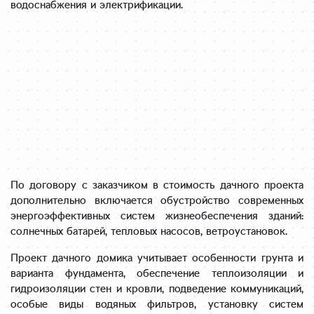
водоснабжения и электрификации.
устро
можн
йство 
о.Мы 
и мы 
кропо
счаст
тливо 
ливы 
подо
заеха
шли к 
ли в 
выбо
наш 
ру 
дом. 
строи
Спас
тельн
ибо 
ой 
По договору с заказчиком в стоимость дачного проекта
за 
дополнительно включается обустройство современных
компа
испол
энергоэффективных систем жизнеобеспечения зданий:
нии, 
нение 
солнечных батарей, тепловых насосов, ветроустановок.
котор
мечт
ая 
Проект дачного домика учитывает особенности грунта и
ы! 
суме
варианта фундамента, обеспечение теплоизоляции и
Наш 
ет 
гидроизоляции стен и кровли, подведение коммуникаций,
Барн
вопло
особые виды водяных фильтров, установку систем
Хаус 