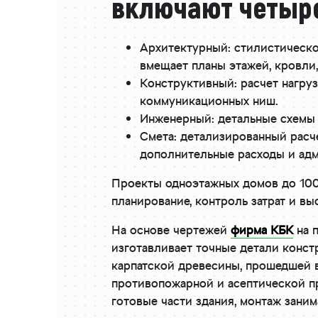
включают четыре
Архитектурный: стилистическо
вмещает планы этажей, кровли, 
Конструктивный: расчет нагруз
коммуникационных ниш.
Инженерный: детальные схемы 
Смета: детализированный расче
дополнительные расходы и адм
Проекты одноэтажных домов до 100м
планирование, контроль затрат и вы
На основе чертежей
фирма КБК
на 
изготавливает точные детали конс
карпатской древесины, прошедшей в
противопожарной и асептической пр
готовые части здания, монтаж заним