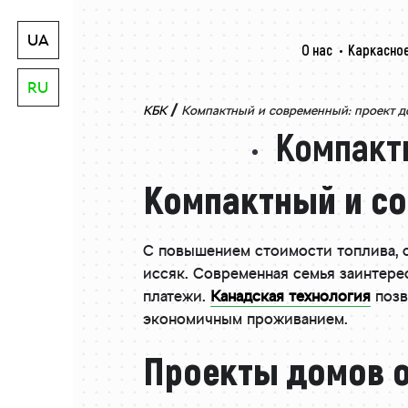
UA
О нас
Каркасное
RU
/
КБК
Компактный и современный: проект д
Компактн
Компактный и со
С повышением стоимости топлива, с
иссяк. Современная семья заинтер
платежи.
Канадская технология
позв
экономичным проживанием.
Проекты домов од