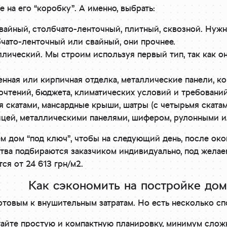
е на его “коробку”. А именно, выбрать:
вайный, столбчато-ленточный, плитный, сквозной. Нуж
чато-ленточный или свайный, они прочнее.
лический. Мы строим используя первый тип, так как о
енная или кирпичная отделка, металлические панели, 
почтений, бюджета, климатических условий и требовани
 скатами, мансардные крыши, шатры (с четырьмя ската
ицей, металлическими панелями, шифером, рулонными 
м дом “под ключ”, чтобы на следующий день, после око
ства подбираются заказчиком индивидуально, под жела
ся от 24 613 грн/м2.
Как сэкономить на постройке дом
отовым к внушительным затратам. Но есть несколько сп
тайте простую и компактную планировку, минимум слож