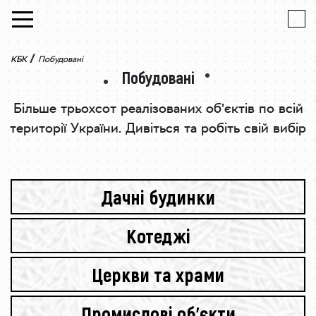
Skip to content
/
КБК
Побудовані
Побудовані
Більше трьохсот реалізованих об’єктів по всій
території України.
Дивіться та робіть свій вибір
Дачні будинки
Котеджі
Церкви та храми
Промислові об’єкти