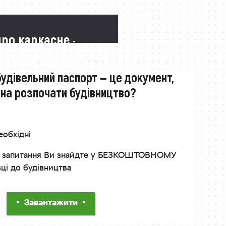
про каркасне ·
 із перших уст
будівельний паспорт — це документ,
жна розпочати будівництво?
еобхідні
інші запитання Ви знайдте у БЕЗКОШТОВНОМУ
вці до будівництва
Завантажити