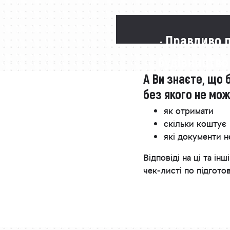
· Правдиво 
будівництво
А Ви знаєте, що 
без якого не мо
як отримати
скільки коштує
які документи н
Відповіді на ці та 
чек-листі по підгото