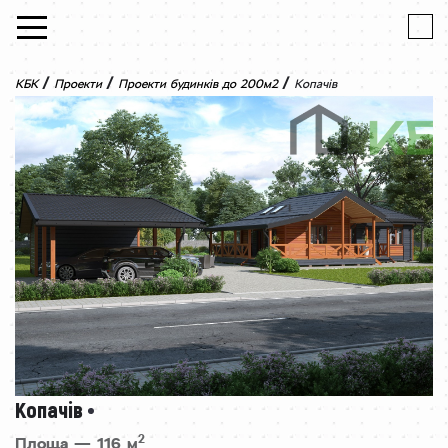
Skip to content
/
/
/
КБК
Проекти
Проекти будинків до 200м2
Копачів
Копачів
2
Площа — 116 м