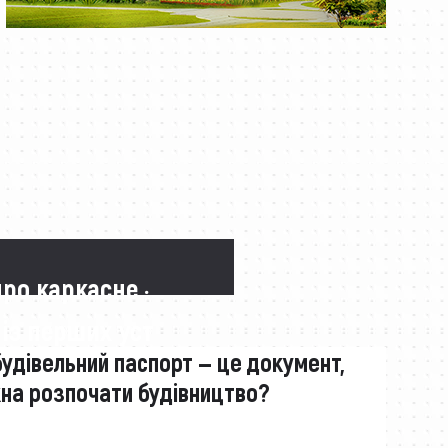
про каркасне ·
 із перших уст
будівельний паспорт — це документ,
жна розпочати будівництво?