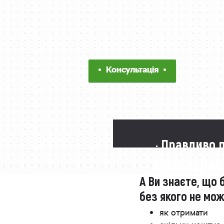
Консультація
· Правдиво 
будівництво
А Ви знаєте, що 
без якого не мо
як отримати