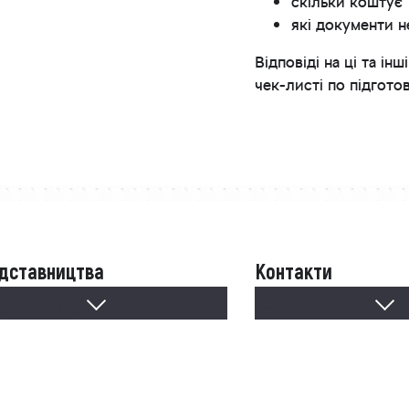
скільки коштує
які документи н
Відповіді на ці та 
чек-листі по підгото
дставництва
Контакти
дставництва
Контакти