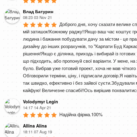
Влад Батурин
08:23 03 Nov 21
Доброго дня, хочу сказати велике спа
мій затишок!Кожному раджу!!Якщо ваш час коштує гро
людина і бажання побудувати дачу за містом - це пра
дизайну до інших розрахунків, то "Карпати Буд Каркас
рішення!Якщо є ділянка, приходь і вибирай із готових в
що підходить, або пропонуй свої варіанти. У мене, на 
було. Вибрав уже готовий проект, хоча не мав чіткого п
Обговорили терміни, ціну, і підписали договір.Я навіт
так швидко, ефективно і без зайвої суєти.Збудували ме
кайфую! Величезне спасибі!!Ось вирішив похвалитис
Volodymyr Legin
14:17 14 Apr 21
Надійна фірма.100%
Allina Alina
18:11 07 Aug 19