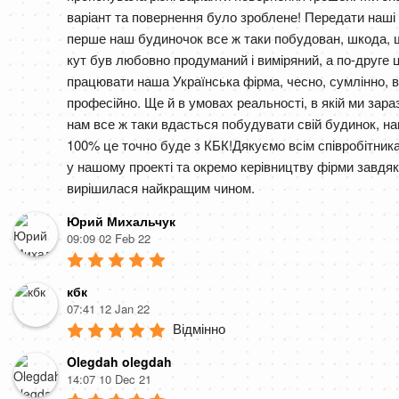
варіант та повернення було зроблене! Передати наші 
перше наш будиночок все ж таки побудован, шкода, щ
кут був любовно продуманий і виміряний, а по-друге це 
працювати наша Українська фірма, чесно, сумлінно, ві
професійно. Ще й в умовах реальності, в якій ми зара
нам все ж таки вдасться побудувати свій будинок, на
100% це точно буде з КБК!Дякуємо всім співробітника
у нашому проекті та окремо керівництву фірми завдяк
вирішилася найкращим чином.
Юрий Михальчук
09:09 02 Feb 22
кбк
07:41 12 Jan 22
Відмінно
Olegdah olegdah
14:07 10 Dec 21