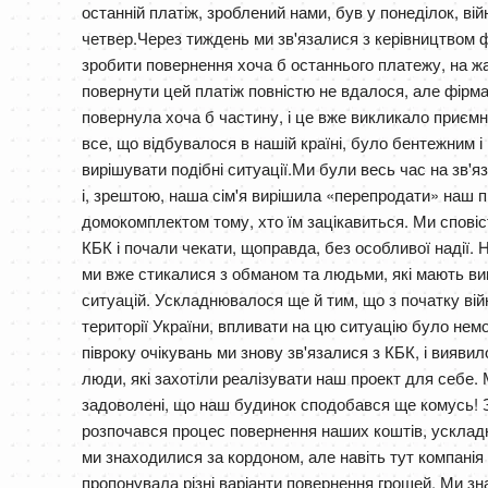
останній платіж, зроблений нами, був у понеділок, вій
четвер.Через тиждень ми зв'язалися з керівництвом ф
зробити повернення хоча б останнього платежу, на жа
повернути цей платіж повністю не вдалося, але фірма 
повернула хоча б частину, і це вже викликало приємн
все, що відбувалося в нашій країні, було бентежним і н
вирішувати подібні ситуації.Ми були весь час на зв'я
і, зрештою, наша сім'я вирішила «перепродати» наш пр
домокомплектом тому, хто їм зацікавиться. Ми сповіс
КБК і почали чекати, щоправда, без особливої надії. Н
ми вже стикалися з обманом та людьми, які мають виг
ситуацій. Ускладнювалося ще й тим, що з початку війн
території України, впливати на цю ситуацію було немо
півроку очікувань ми знову зв'язалися з КБК, і вияви
люди, які захотіли реалізувати наш проект для себе. 
задоволені, що наш будинок сподобався ще комусь! З
розпочався процес повернення наших коштів, усклад
ми знаходилися за кордоном, але навіть тут компанія 
пропонувала різні варіанти повернення грошей. Ми з