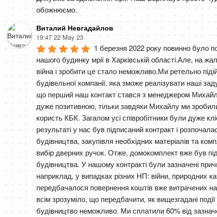
обожнюємо.
Виталий Невгадайлов
19:47 22 May 23
1 березня 2022 року повинно було п
нашого будинку мрії в Харківській області.Але, на жал
війна і зробити це стало неможливо.Ми ретельно піді
будівельної компанії, яка зможе реалізувати наші заду
що перший наш контакт стався з менеджером Михайлом
дуже позитивною, тільки завдяки Михайлу ми зробили
користь КБК. Загалом усі співробітники були дуже клі
результаті у нас був підписаний контракт і розпочалас
будівництва, закупівля необхідних матеріалів та комп
вибір дверних ручок. Отже, домокомплект вже був під
будівництва. У нашому контракті були зазначені причи
наприклад, у випадках різних НП: війни, природних кат
передбачалося повернення коштів вже витрачених на 
всім зрозуміло, що передбачити, як вищезгадані події 
будівництво неможливо. Ми сплатили 60% від зазначено