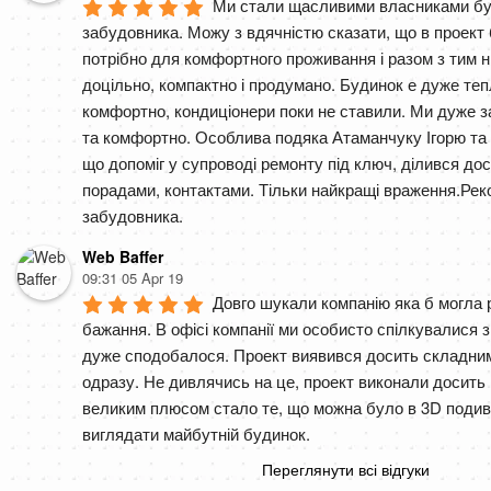
Ми стали щасливими власниками буд
забудовника. Можу з вдячністю сказати, що в проект 
потрібно для комфортного проживання і разом з тим ні
доцільно, компактно і продумано. Будинок е дуже тепл
комфортно, кондиціонери поки не ставили. Ми дуже за
та комфортно. Особлива подяка Атаманчуку Ігорю та
що допоміг у супроводі ремонту під ключ, ділився дос
порадами, контактами. Тільки найкращі враження.Рек
забудовника.
Web Baffer
09:31 05 Apr 19
Довго шукали компанію яка б могла р
бажання. В офісі компанії ми особисто спілкувалися з
дуже сподобалося. Проект виявився досить складним 
одразу. Не дивлячись на це, проект виконали досить шв
великим плюсом стало те, що можна було в 3D подиви
виглядати майбутній будинок.
Переглянути всі відгуки