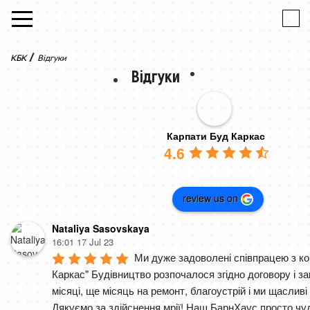
Skip to content
/
КБК
Відгуки
Відгуки
Карпати Буд Каркас
4.6
review us on
Nataliya Sasovskaya
16:01 17 Jul 23
Ми дуже задоволені співпрацею з ко
Каркас" Будівництво розпочалося згідно договору і зак
місяці, ще місяць на ремонт, благоустрій і ми щасливі
Дякуємо за здійснення мрії! Наш БарнХаус просто чуд