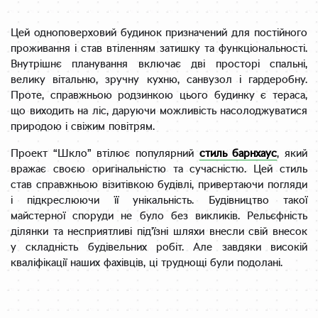
Цей одноповерховий будинок призначений для постійного
проживання і став втіленням затишку та функціональності.
Внутрішнє планування включає дві просторі спальні,
велику вітальню, зручну кухню, санвузол і гардеробну.
Проте, справжньою родзинкою цього будинку є тераса,
що виходить на ліс, даруючи можливість насолоджуватися
природою і свіжим повітрям.
Проект “Шкло” втілює популярний
стиль барнхаус
, який
вражає своєю оригінальністю та сучасністю. Цей стиль
став справжньою візитівкою будівлі, привертаючи погляди
і підкреслюючи її унікальність. Будівництво такої
майстерної споруди не було без викликів. Рельєфність
ділянки та несприятливі під’їзні шляхи внесли свій внесок
у складність будівельних робіт. Але завдяки високій
кваліфікації наших фахівців, ці труднощі були подолані.