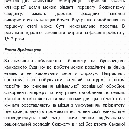
ризиків для майбутньої конструкції. Наприклад, замість
клінкерної цегли можна віддати перевагу бюджетному
сайдингу, замість дорогих фасадних панелей
використовують імітацію бруса. Внутрішнє оздоблення на
першому етапі може бути максимально простим. В
результаті вдасться зменшити витрати на фасадні роботи у
1,5-2 рази.
Етапи будівництва
За наявності обмеженого бюджету на будівництво
каркасного будинку всі роботи можна розділити на кілька
етапів, а не виконувати «все й одразу». Наприклад,
спочатку слід побудувати «теплий контур», а потім
перейти до виконання мінімальної зовнішньої обробки.
Створення інтер’єру та внутрішнє оздоблення в деяких
кімнатах можна відкласти «на потім»: для цього часто всі
кімнати розставляють на місця з урахуванням пріоритету
(де саме планують проживати всі члени сім’ї, найчастіше
проводитимуть свій час). Таким чином відбувається
раціональний розподіл бюджету в часі без втрати бажаної