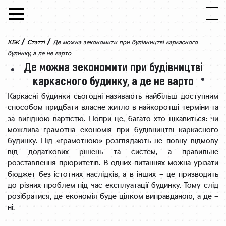
Skip to content
/
/
КБК
Статті
Де можна зекономити при будівництві каркасного
будинку, а де не варто
Де можна зекономити при будівництві
каркасного будинку, а де не варто
Каркасні будинки сьогодні називають найбільш доступним
способом придбати власне житло в найкоротші терміни та
за вигідною вартістю. Попри це, багато хто цікавиться: чи
можлива грамотна економія при будівництві каркасного
будинку. Під «грамотною» розглядають не повну відмову
від додаткових рішень та систем, а правильне
розставлення пріоритетів. В одних питаннях можна урізати
бюджет без істотних наслідків, а в інших – це призводить
до різних проблем під час експлуатації будинку. Тому слід
розібратися, де економія буде цілком виправданою, а де –
ні.