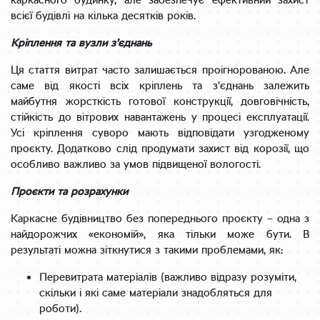
каркасного будинку, але забезпечує ефективний захист
всієї будівлі на кілька десятків років.
Кріплення та вузли з’єднань
Ця стаття витрат часто залишається проігнорованою. Але
саме від якості всіх кріплень та з’єднань залежить
майбутня жорсткість готової конструкції, довговічність,
стійкість до вітрових навантажень у процесі експлуатації.
Усі кріплення суворо мають відповідати узгодженому
проєкту. Додатково слід продумати захист від корозії, що
особливо важливо за умов підвищеної вологості.
Проєкти та розрахунки
Каркасне будівництво без попереднього проєкту – одна з
найдорожчих «економій», яка тільки може бути. В
результаті можна зіткнутися з такими проблемами, як:
Перевитрата матеріалів (важливо відразу розуміти,
скільки і які саме матеріали знадобляться для
роботи).