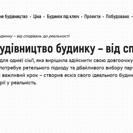
не будівництво
Ціна
Будинок під ключ
Проекти
Побудовано
динку – від сподівань до реальності
удівництво будинку – від с
для однієї сім’ї, яка вирішила здійснити свою довгоочі
 потребує ретельного підходу та дбайливого вибору пар
важливий крок – створив ескіз свого ідеального будинку
ії у реальність.