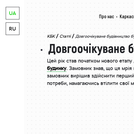
UA
Про нас
Каркас
RU
/
/
КБК
Статті
Довгоочікуване будівництво бу
Довгоочікуване б
Цей рік став початком нового етапу 
будинку
. Замовник знав, що ця мрія
замовник вирішив здійснити перший 
потреби, намагаючись втілити свої мр