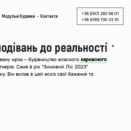
+38 (067) 282 68 01
Модульні будинки
Контакти
Skip to content
+38 (099) 130 33 10
подівань до реальності
кувану мрію – будівництво власного
каркасного
тнерів. Саме в рік “Зимовий Ліс 2023”
. Він вклав в цей ескіз свої бажання та