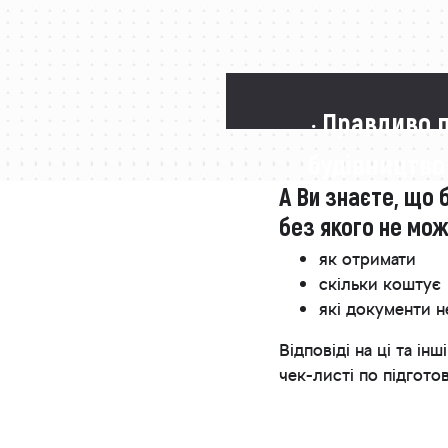
· Правдиво 
будівництво
А Ви знаєте, що 
без якого не мо
як отримати
скільки коштує
які документи н
Відповіді на ці та 
чек-листі по підгото