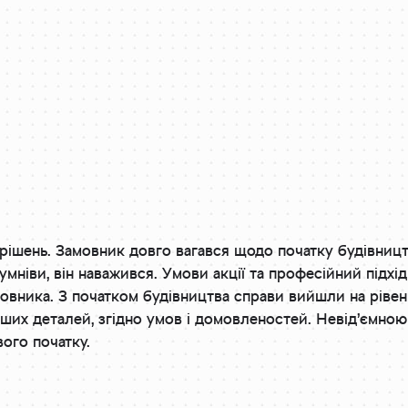
рішень. Замовник довго вагався щодо початку будівництв
умніви, він наважився. Умови акції та професійний підхі
мовника. З початком будівництва справи вийшли на рівен
ших деталей, згідно умов і домовленостей. Невід’ємно
ого початку.