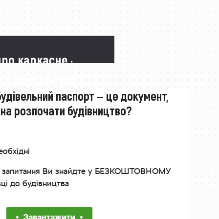
про каркасне ·
 із перших уст
будівельний паспорт — це документ,
жна розпочати будівництво?
еобхідні
інші запитання Ви знайдте у БЕЗКОШТОВНОМУ
вці до будівництва
Завантажити