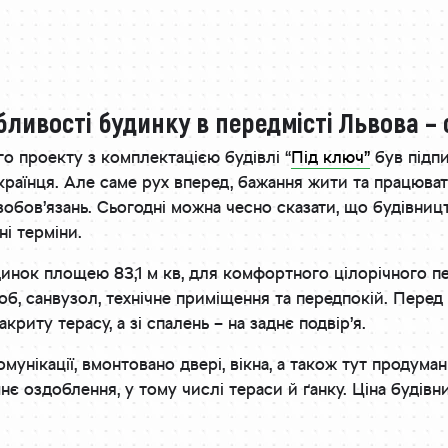
бливості будинку в передмісті Львова – 
го проекту з комплектацією будівлі “
Під ключ”
був підпи
країнця. Але саме рух вперед, бажання жити та працюв
обов’язань. Сьогодні можна чесно сказати, що будівниц
ні терміни.
нок площею 83,1 м кв, для комфортного цілорічного пе
дероб, санвузол, технічне приміщення та передпокій. Пер
акриту терасу, а зі спалень – на заднє подвір’я.
комунікації, вмонтовано двері, вікна, а також тут продума
нє оздоблення, у тому числі тераси й ґанку. Ціна буді