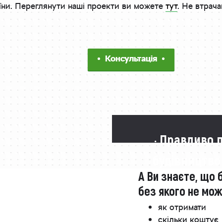
раїни. Переглянути наші проекти ви можете
тут
. Не втрача
Консультація
· Правдиво 
будівництво
А Ви знаєте, що 
без якого не мо
як отримати
скільки коштує