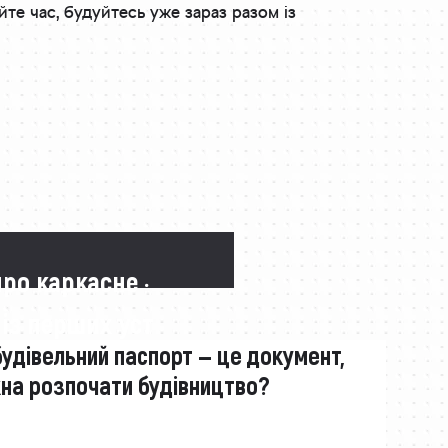
йте час, будуйтесь уже зараз разом із
про каркасне ·
 із перших уст
будівельний паспорт — це документ,
жна розпочати будівництво?