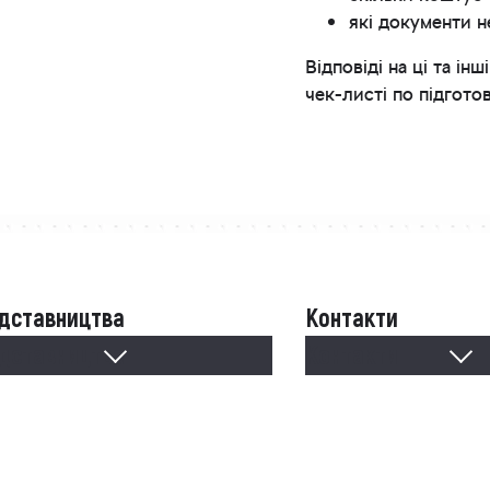
які документи н
Відповіді на ці та 
чек-листі по підгото
дставництва
Контакти
дставництва
Контакти