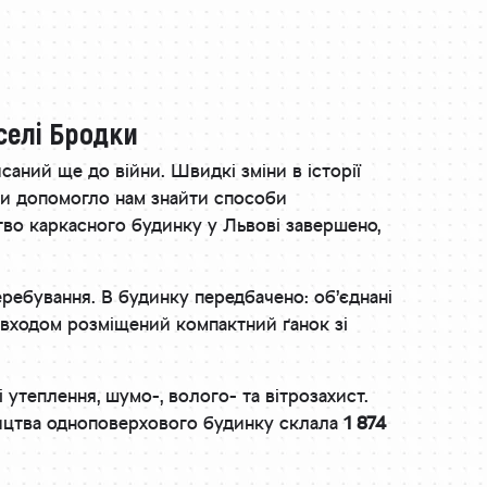
селі Бродки
саний ще до війни. Швидкі зміни в історії
ати допомогло нам знайти способи
тво каркасного будинку у Львові завершено,
ребування. В будинку передбачено: об’єднані
ед входом розміщений компактний ґанок зі
ні утеплення, шумо-, волого- та вітрозахист.
вництва одноповерхового будинку склала
1 874