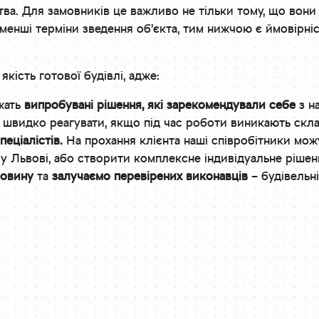
тва. Для замовників це важливо не тільки тому, що вон
менші терміни зведення об’єкта, тим нижчою є ймовірні
якість готової будівлі, адже:
ежать
випробувані рішення, які зарекомендували себе
з н
а швидко реагувати, якщо під час роботи виникають скл
еціалістів.
На прохання клієнта наші співробітники можу
у Львові, або створити комплексне індивідуальне рішен
ровину
та
залучаємо перевірених виконавців
– будівельн