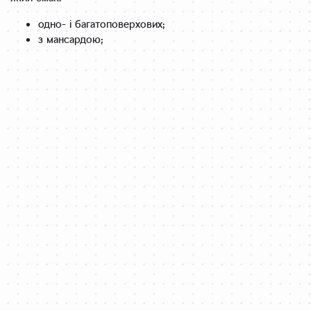
одно- і багатоповерхових;
з мансардою;