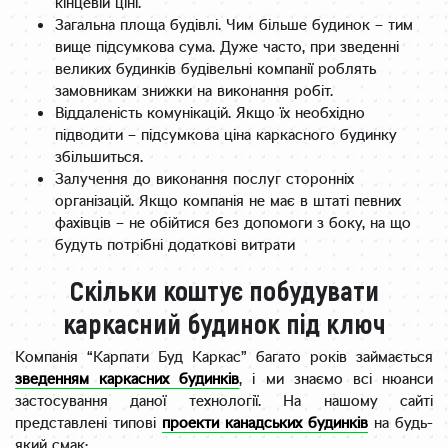
кінцевій ціні.
Загальна площа будівлі. Чим більше будинок – тим
вище підсумкова сума. Дуже часто, при зведенні
великих будинків будівельні компанії роблять
замовникам знижки на виконання робіт.
Віддаленість комунікацій. Якщо їх необхідно
підводити – підсумкова ціна каркасного будинку
збільшиться.
Залучення до виконання послуг сторонніх
організацій. Якщо компанія не має в штаті певних
фахівців – не обійтися без допомоги з боку, на що
будуть потрібні додаткові витрати
Скільки коштує побудувати
каркасний будинок під ключ
Компанія “Карпати Буд Каркас” багато років займається
зведенням каркасних будинків
, і ми знаємо всі нюанси
застосування даної технології. На нашому сайті
представлені типові
проекти канадських будинків
на будь-
який смак: