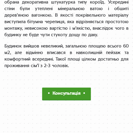
обрана декоративна штукатурка типу короїд. Усередині
стіни були утеплені мінеральною ватою і обшиті
дерев’яною вагонкою. В якості покрівельного матеріалу
виступила бітумна черепиця, яка відрізняється простотою
монтажу, невисокою вартістю і м’якістю, внаслідок чого в
будинку не буде чути стукоту дощу по даху.
Будинок вийшов невеликий, загальною площею всього 60
м2, але відмінно вписався в навколишній пейзаж та
комфортний всередині. Такої площі цілком достатньо для
проживання сім’ї з 2-3 чоловік.
Консультація