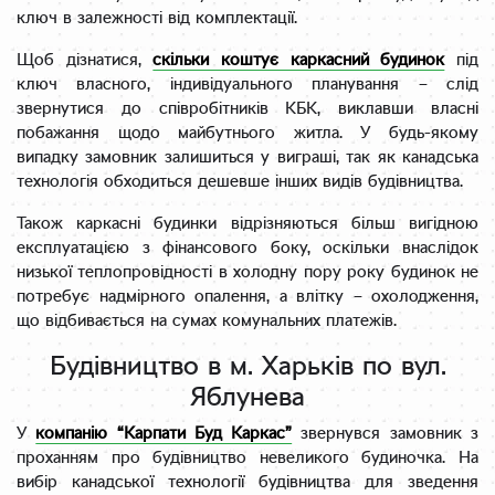
ключ в залежності від комплектації.
Щоб дізнатися,
скільки коштує каркасний будинок
під
ключ власного, індивідуального планування – слід
звернутися до співробітників КБК, виклавши власні
побажання щодо майбутнього житла. У будь-якому
випадку замовник залишиться у виграші, так як канадська
технологія обходиться дешевше інших видів будівництва.
Також каркасні будинки відрізняються більш вигідною
експлуатацією з фінансового боку, оскільки внаслідок
низької теплопровідності в холодну пору року будинок не
потребує надмірного опалення, а влітку – охолодження,
що відбивається на сумах комунальних платежів.
Будівництво в м. Харьків по вул.
Яблунева
У
компанію “Карпати Буд Каркас”
звернувся замовник з
проханням про будівництво невеликого будиночка. На
вибір канадської технології будівництва для зведення