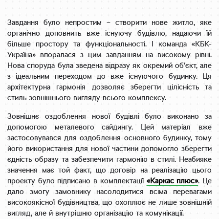
Завдання було непростим – створити нове житло, яке
органічно доповнить вже існуючу будівлю, надаючи їй
більше простору та функціональності. І команда «КБК-
Україна» впоралася з цим завданням на високому рівні.
Нова споруда була зведена відразу як окремий об’єкт, але
з ідеальним переходом до вже існуючого будинку. Ця
архітектурна гармонія дозволяє зберегти цілісність та
стиль зовнішнього вигляду всього комплексу.
Зовнішнє оздоблення нової будівлі було виконано за
допомогою металевого сайдингу. Цей матеріал вже
застосовувався для оздоблення основного будинку, тому
його використання для нової частини допомогло зберегти
єдність образу та забезпечити гармонію в стилі. Неабияке
значення має той факт, що договір на реалізацію цього
проекту було підписано в комплектації
«Каркас плюс»
. Це
дало змогу замовнику насолодитися всіма перевагами
високоякісної будівництва, що охоплює не лише зовнішній
вигляд, але й внутрішню організацію та комунікації.