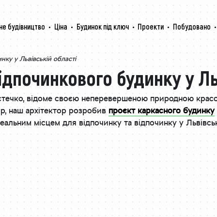
не будівництво
Ціна
Будинок під ключ
Проекти
Побудовано
нку у Львівській області
ідпочинкового будинку у Ль
стечко, відоме своєю неперевершеною природною красою 
ір, наш архітектор розробив
проєкт каркасного будинку
деальним місцем для відпочинку та відпочинку у Львівськ