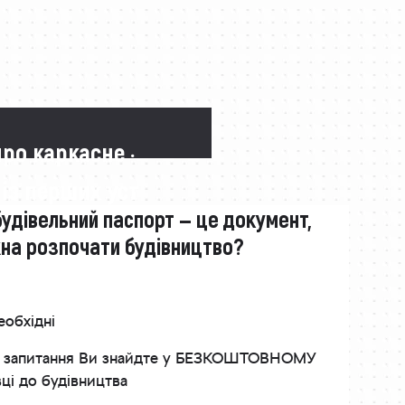
про каркасне ·
 із перших уст
будівельний паспорт — це документ,
жна розпочати будівництво?
еобхідні
інші запитання Ви знайдте у БЕЗКОШТОВНОМУ
вці до будівництва