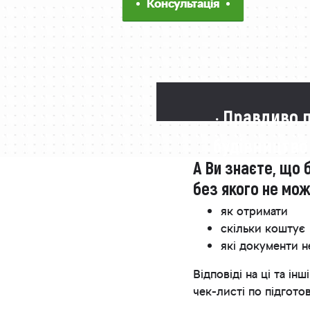
Консультація
· Правдиво 
будівництво
А Ви знаєте, що 
без якого не мо
як отримати
скільки коштує
які документи н
Відповіді на ці та 
чек-листі по підгото