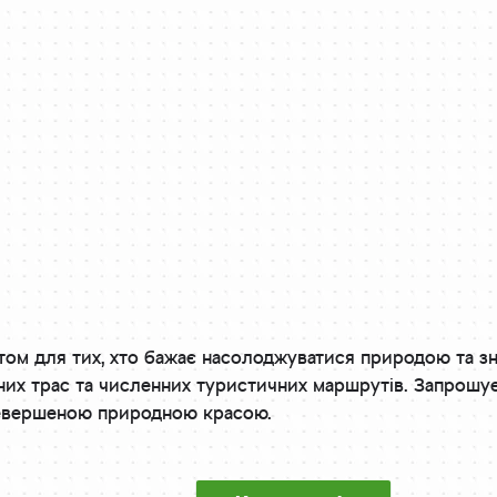
том для тих, хто бажає насолоджуватися природою та з
жних трас та численних туристичних маршрутів. Запрошує
евершеною природною красою.