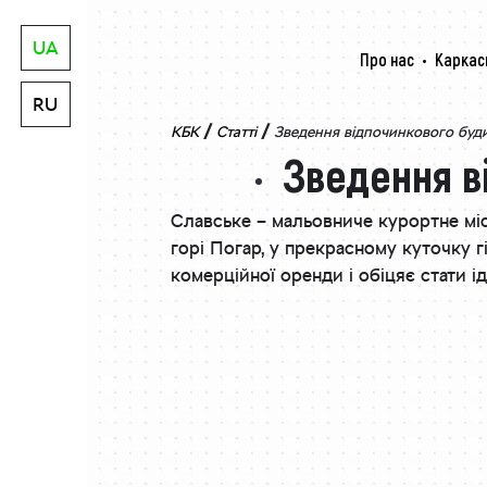
UA
Про нас
Каркас
RU
/
/
КБК
Статті
Зведення відпочинкового буди
Зведення в
Славське – мальовниче курортне мі
горі Погар, у прекрасному куточку г
комерційної оренди і обіцяє стати і