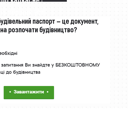
 із перших уст
будівельний паспорт — це документ,
жна розпочати будівництво?
еобхідні
інші запитання Ви знайдте у БЕЗКОШТОВНОМУ
вці до будівництва
Завантажити