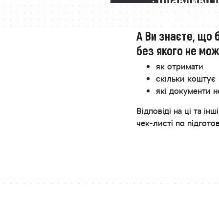
будівництво
А Ви знаєте, що 
без якого не мо
як отримати
скільки коштує
які документи н
Відповіді на ці та 
чек-листі по підгото