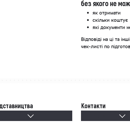
без якого не мо
як отримати
скільки коштує
які документи н
Відповіді на ці та 
чек-листі по підгото
дставництва
Контакти
дставництва
Контакти