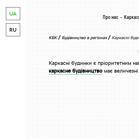
UA
Про нас
Каркас
RU
/
/
КБК
Будівництво в регіонах
Каркасні буд
Каркасні будинки є пріоритетним на
каркасне будівництво
має величезні 