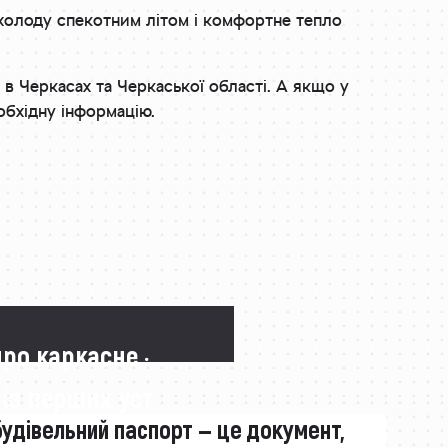
охолоду спекотним літом і комфортне тепло
в Черкасах та Черкаської області. А якщо у
обхідну інформацію.
про каркасне ·
 із перших уст
будівельний паспорт — це документ,