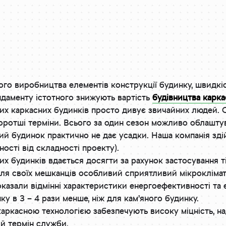
ого виробництва елементів конструкції будинку, швидкіс
даменту істотного знижують вартість
будівництва карка
ких каркасних будинків просто дивує звичайних людей
ротші терміни. Всього за один сезон можливо облашту
ий будинок практично не дає усадки. Наша компанія зд
ності від складності проекту).
их будинків вдається досягти за рахунок застосування т
ля своїх мешканців особливий сприятливий мікроклімат
оказали відмінні характеристики енергоефективності та 
у в 3 – 4 рази менше, ніж для кам’яного будинку.
каркасною технологією забезпечують високу міцність, над
ий термін служби.