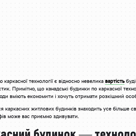
 каркасної технології є відносно невелика
вартість
буді
стик. Примітно, що канадські будинки по каркасної техн
люди вміють економити і хочуть отримати розкішний особ
я каркасних житлових будинків знаходить усе більше св
фів може вас приємно здивувати.
асний будинок ― технолог