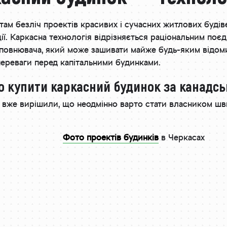
там безліч проектів красивих і сучасних житлових будів
ї. Каркасна технологія відрізняється раціональним поєд
аповнювача, який може зашивати майже будь-яким відом
переваги перед капітальними будинками.
о купити каркасний будинок за канадс
ів вже вирішили, що неодмінно варто стати власником ш
Фото проектів будинків
в Черкасах