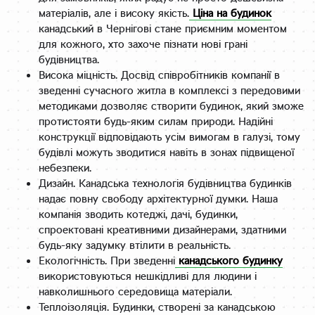
матеріалів, але і високу якість.
Ціна на будинок
канадський в Чернігові стане приємним моментом
для кожного, хто захоче пізнати нові грані
будівництва.
Висока міцність. Досвід співробітників компанії в
зведенні сучасного житла в комплексі з передовими
методиками дозволяє створити будинок, який зможе
протистояти будь-яким силам природи. Надійні
конструкції відповідають усім вимогам в галузі, тому
будівлі можуть зводитися навіть в зонах підвищеної
небезпеки.
Дизайн. Канадська технологія будівництва будинків
надає повну свободу архітектурної думки. Наша
компанія зводить котеджі, дачі, будинки,
спроектовані креативними дизайнерами, здатними
будь-яку задумку втілити в реальність.
Екологічність. При зведенні
канадського будинку
використовуються нешкідливі для людини і
навколишнього середовища матеріали.
Теплоізоляція. Будинки, створені за канадською