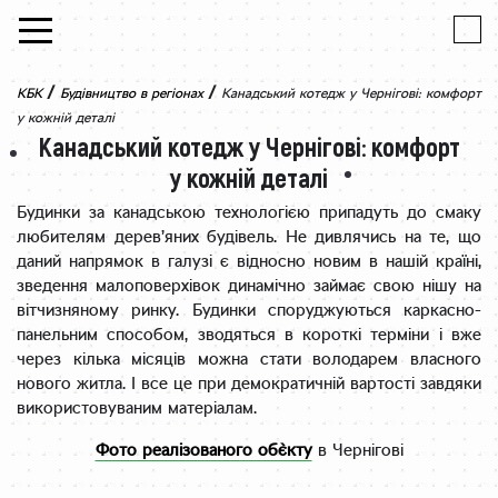
Skip to content
/
/
КБК
Будівництво в регіонах
Канадський котедж у Чернігові: комфорт
у кожній деталі
Канадський котедж у Чернігові: комфорт
у кожній деталі
Будинки за канадською технологією припадуть до смаку
любителям дерев’яних будівель. Не дивлячись на те, що
даний напрямок в галузі є відносно новим в нашій країні,
зведення малоповерхівок динамічно займає свою нішу на
вітчизняному ринку. Будинки споруджуються каркасно-
панельним способом, зводяться в короткі терміни і вже
через кілька місяців можна стати володарем власного
нового житла. І все це при демократичній вартості завдяки
використовуваним матеріалам.
Фото реалізованого об`єкту
в Чернігові