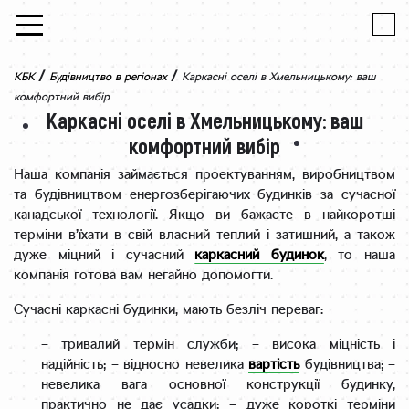
Skip to content
/
/
КБК
Будівництво в регіонах
Каркасні оселі в Хмельницькому: ваш
комфортний вибір
Каркасні оселі в Хмельницькому: ваш
комфортний вибір
Наша компанія займається проектуванням, виробництвом
та будівництвом енергозберігаючих будинків за сучасної
канадської технології. Якщо ви бажаєте в найкоротші
терміни в’їхати в свій власний теплий і затишний, а також
дуже міцний і сучасний
каркасний будинок
, то наша
компанія готова вам негайно допомогти.
Сучасні каркасні будинки, мають безліч переваг:
– тривалий термін служби;
– висока міцність і
надійність;
– відносно невелика
вартість
будівництва;
–
невелика вага основної конструкції будинку,
практично не дає усадки;
– дуже короткі терміни