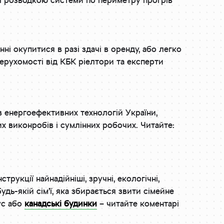
і розводкою системи по периметру прогрів
ні окупитися в разі здачі в оренду, або легко
нерухомості від КБК ріелтори та експерти
 енергоефективних технологій України,
их виконробів і сумлінних робочих. Читайте:
рукції найнадійніші, зручні, екологічні,
будь-якій сім’ї, яка збирається звити сімейне
рус або
канадські будинки
– читайте коментарі