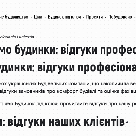
не будівництво
Ціна
Будинок під ключ
Проекти
Побудовано
оналів і клієнтів
мо будинки: відгуки професі
динки: відгуки професіонал
тьох українських будівельних компаній, що накопичила в
відгуки замовників про комфорт будівлі та оцінка фахів
кт або будинок під ключ: прочитайте відгуки про нашу р
: відгуки наших клієнтів