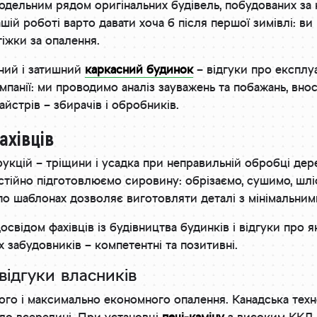
дельним рядом оригінальних будівель, побудованих за 
шій роботі варто давати хоча б після першої зимівлі: ви
тіжки за опалення.
ний і затишний
каркасний будинок
– відгуки про експлуа
омпанії: ми проводимо аналіз зауважень та побажань, вн
йстрів – збирачів і обробників.
ахівців
укцій – тріщини і усадка при неправильній обробці де
мостійно підготовлюємо сировину: обрізаємо, сушимо, 
о шаблонах дозволяє виготовляти деталі з мінімальним
відом фахівців із будівництва будинків і відгуки про я
х забудовників – компетентні та позитивні.
 відгуки власників
го і максимально економного опалення. Канадська техно