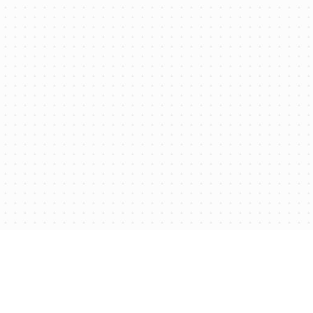
дставництва
Контакти
дставництва
Контакти