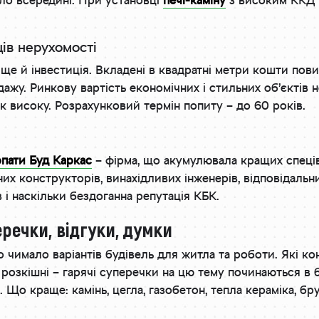
пло всередині. При установці
печі-каміну
з високим ККД 
ців нерухомості
е й інвестиція. Вкладені в квадратні метри кошти повин
ажу. Ринкову вартість економічних і стильних об’єктів 
як високу. Розрахунковий термін попиту – до 60 років.
пати Буд Каркас
– фірма, що акумулювала кращих спеців
них конструкторів, винахідливих інженерів, відповідальн
в і наскільки бездоганна репутація КБК.
речки, відгуки, думки
имало варіантів будівель для житла та роботи. Які конст
ні, розкішні – гарячі суперечки на цю тему починаються в 
. Що краще: камінь, цегла, газобетон, тепла кераміка, б