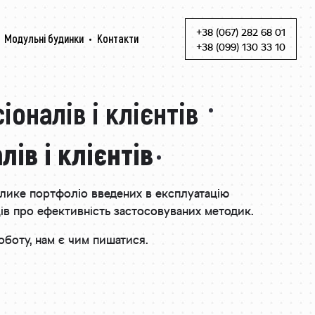
+38 (067) 282 68 01
Модульні будинки
Контакти
Skip to content
+38 (099) 130 33 10
оналів і клієнтів
ів і клієнтів
елике портфоліо введених в експлуатацію
ців про ефективність застосовуваних методик.
оботу, нам є чим пишатися.