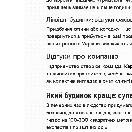
до морозів і відмінно утримують те
приміщень займає не більше години.
Ліквідні будинки: відгуки фахів
Придбання хатини або котеджу – це щ
повернутися з прибутком в разі прод
різних регіонів України визначають 
Відгуки про компанію
Підприємство створює команда.
Кар
талановитих архітекторів, невблаган
як колектив виглядає в очах клієнті
Який будинок краще: супе
З печерних часів людство придумало ч
безпечні, довговічні, вигідні, ефект
гніздо на 100-300 квадратних метрів
експертів і приватних осіб.