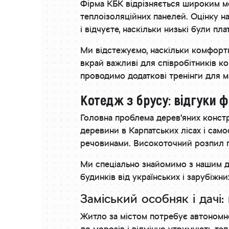
Фірма КБК відрізняється широким мо
теплоізоляційних панелей. Оцінку на
і відчуєте, наскільки низькі були пла
Ми відстежуємо, наскільки комфорт
вкрай важливі для співробітників к
проводимо додаткові тренінги для ма
Котедж з брусу: відгуки ф
Головна проблема дерев’яних констр
деревини в Карпатських лісах і са
речовинами. Високоточний розпил п
Ми спеціально знайомимо з нашим дос
будинків від українських і зарубіжни
Заміський особняк і дачі:
Житло за містом потребує автономно