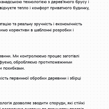
канадською технологією з дерев’яного брусу і
 відчуєте тепло і комфорт приватного будинку,
тацію та реальну зручність і економічність
осимо корективи в шаблонні розробки і
ревини. Ми контролюємо процес заготівлі
шліфуємо, обробляємо протипожежними
и похибками.
кість первинної обробки деревини і збірці
логія дозволяє зводити споруди, які стійкі