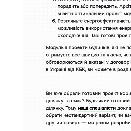
порадить або попередить. Архі
знайти оптимальний проект мод
Розгляньте енергоефективність
можливість використання енерг
охолодження. Такі готові проє
Модульні проекти будинків, які не п
отримуєте все швидко та якісно, не
обговорюються й вказані у договорі
в Україні від КБК, ви можете в розді
Ви вже обрали готовий проєкт корис
ділянку та смак? Будь-який готовий 
ділянку. Тому
наші спеціалісти
доклад
обрати нестандартний варіант, чи в
другий поверх — ми разом розробимо