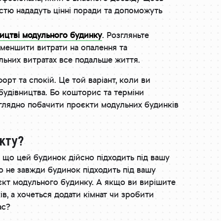
дістю нададуть цінні поради та допоможуть
ництві модульного будинку
. Розгляньте
зменшити витрати на опалення та
льних витратах все подальше життя.
орт та спокій. Це той варіант, коли ви
будівництва. Бо кошторис та терміни
наглядно побачити проєкти модульних будинків
єкту?
 що цей будинок дійсно підходить під вашу
ко не завжди будинок підходить під вашу
єкт модульного будинку. А якщо ви вирішите
в, а хочеться додати кімнат чи зробити
ас?