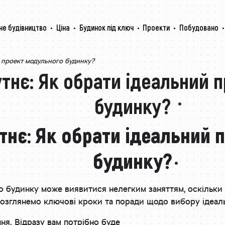
не будівництво
Ціна
Будинок під ключ
Проекти
Побудовано
й проект модульного будинку?
тнє: Як обрати ідеальний 
будинку?
тнє: Як обрати ідеальний 
будинку?
о будинку може виявитися нелегким заняттям, оскільки 
 розглянемо ключові кроки та поради щодо вибору ідеал
ня. Відразу вам потрібно буде