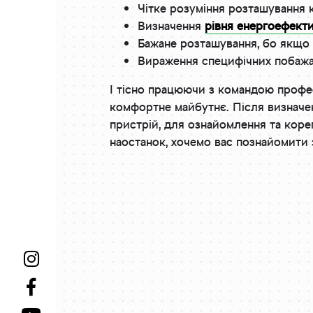
Чітке розуміння розташування к
Визначення
рівня енергоефекти
Бажане розташування, бо якщо 
Вираження специфічних побажан
І тісно працюючи з командою профес
комфортне майбутнє. Після визначен
пристрій, для ознайомлення та коре
наостанок, хочемо вас познайомити