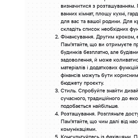
визначитися з розташуванням. 
ванних кімнат, площу кухні, гард
для вас та вашої родини. Для 
складіть список необхідних фун
Фінансування. Другим кроком, 
Пам’ятайте, що ви отримуєте п
будинків безплатно, але будівн
задоволення, й може коливатися
матеріалів і додаткових функцій
фінансів можуть бути корисним
бюджету проєкту.
Стиль. Спробуйте знайти дизайн
сучасного, традиційного до еко
подобається найбільше.
Розташування. Розгляньте досту
Пам’ятайте, що чим далі від н
комунікаціями.
Консультуйтесь із фахівцями. 