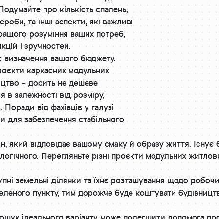
Подумайте про кількість спалень,
ероби, та інші аспекти, які важливі
кращого розуміння ваших потреб,
кцій і зручностей.
є визначення вашого бюджету.
роєкти каркасних модульних
ицтво – досить не дешеве
 в залежності від розміру,
. Поради від фахівців у галузі
и для забезпечення стабільного
, який відповідає вашому смаку й образу життя. Існує б
логічного. Перегляньте різні проєкти модульних житлови
пні земельні ділянки та їхнє розташування щодо робочих 
аселеного пункту, тим дорожче буде коштувати будівниц
Пошук ідеального варіанту може полегшити допомога про