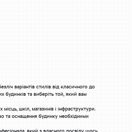
езліч варіантів стилів від класичного до
х будинків та виберіть той, який вам
місць, шкіл, магазинів і інфраструктури.
тво та оснащення будинку необхідними
фесіонала, який з власного досвіду щось