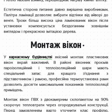
і тепло назовні взимку, перешкоджає нагріву кімнат влітку.
Естетична сторона питання давно вирішена виробниками.
Палітра ламінації дозволяє вибрати відтінки від айворі до
венге. Трохи більш висока ціна ламінованих вікон після
установки компенсується бездоганним зовнішнім
виглядом і прекрасною імітацією дерева.
Монтаж вікон
У
каркасному будівництві
якісний монтаж пластикових
вікон вкрай важливий. В районі віконних проємів
пароізоляційний і теплоізоляційний шари мають
спеціальний запас для кращого з’єднання з
підставочником і рамою, професійна термоустановка рами
дозволить досягти максимальних показників теплоізоляції
приміщень.
Монтаж вікон ПВХ з двокамерним склопакетом на 90%
скорочує тепловтрати через огороджувальні конструкції.
Перед замовленням варто уточнити клас профілю,