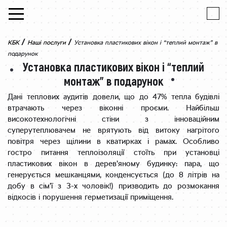
Skip to content
/
/
КБК
Наші послуги
Установка пластикових вікон і “теплий монтаж” в
подарунок
Установка пластикових вікон і “теплий
монтаж” в подарунок
Дані теплових аудитів довели, що до 47% тепла будівлі
втрачають через віконні проєми. Найбільш
високотехнологічні стіни з інноваційним
суперутеплювачем не врятують від витоку нагрітого
повітря через щілини в кватирках і рамах. Особливо
гостро питання теплоізоляції стоїть при установці
пластикових вікон в дерев’яному будинку: пара, що
генерується мешканцями, конденсується (до 8 літрів на
добу в сім’ї з 3-х чоловік!) призводить до розмокання
відкосів і порушення герметизації приміщення.