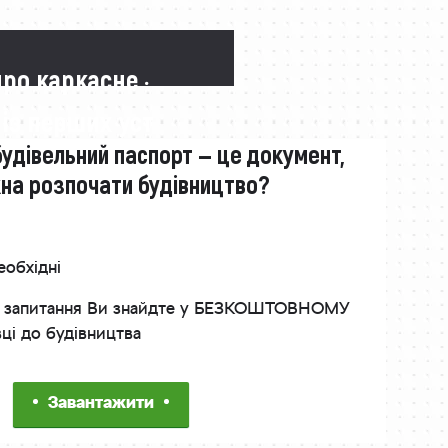
про каркасне ·
 із перших уст
будівельний паспорт — це документ,
жна розпочати будівництво?
еобхідні
інші запитання Ви знайдте у БЕЗКОШТОВНОМУ
вці до будівництва
Завантажити