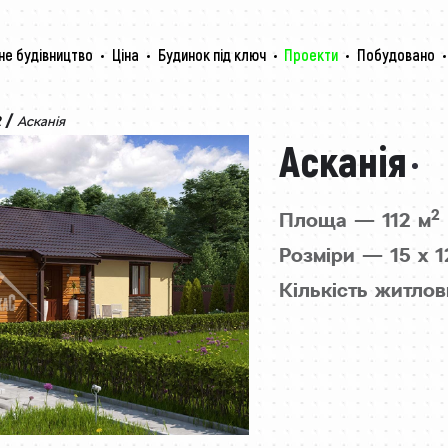
не будівництво
Ціна
Будинок під ключ
Проекти
Побудовано
/
2
Асканія
Асканія
2
Площа — 112 м
Розміри — 15 x 1
Кількість житлов