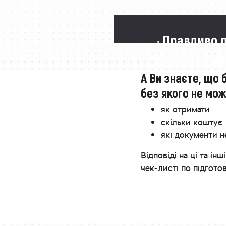
· Правдиво 
будівництво
А Ви знаєте, що 
без якого не мо
як отримати
скільки коштує
які документи н
Відповіді на ці та 
чек-листі по підгото