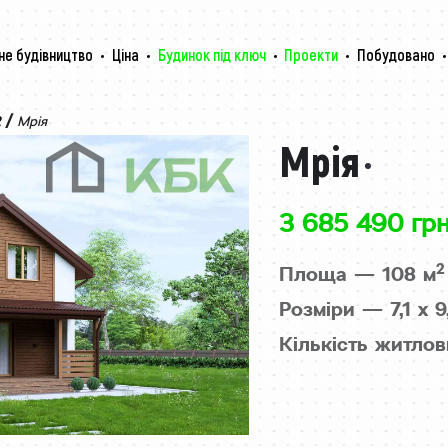
не будівництво
Ціна
Будинок під ключ
Проекти
Побудовано
/
2
Мрія
Мрія
3 685 490 грн
2
Площа — 108 м
Розміри — 7,1 х 9
Кількість житлов