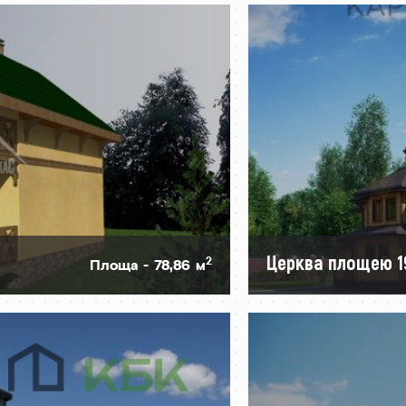
Церква площею 1
2
Площа - 78,86 м