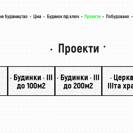
не будівництво
Ціна
Будинок під ключ
Проекти
Побудовано
Проекти
· Будинки · III
· Будинки · III
· Церкв
до 100м2
до 200м2
IIIта х