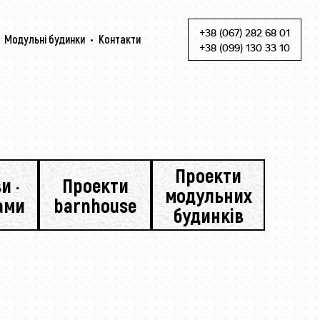
+38 (067) 282 68 01
Модульні будинки
Контакти
Skip to content
+38 (099) 130 33 10
Проекти
и ·
Проекти
модульних
рами
barnhouse
будинків