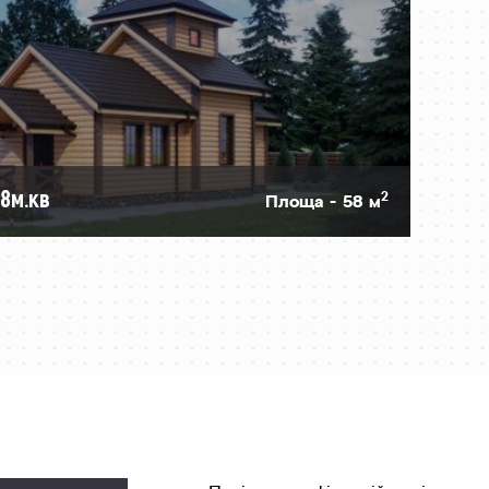
8м.кв
2
Площа - 58 м