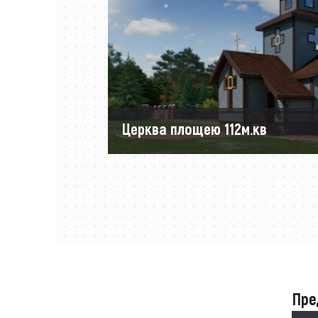
Церква площею 112м.кв
Пре