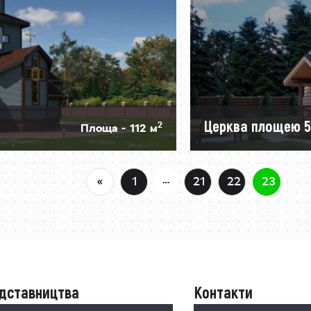
Церква площею 5
2
Площа - 112 м
…
«
1
21
22
23
дставництва
Контакти