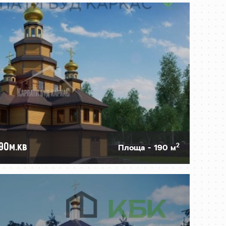
90м.кв
2
Площа - 190 м