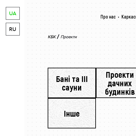
UA
Про нас
Каркас
RU
/
КБК
Проекти
Проекти
Бані та III
дачних
сауни
будинків
Інше