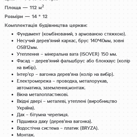
2
Площа — 112 м
Розміри — 14 * 12
Комплектація будівництва церкви:
Фундамент (комбінований, з армованою стяжкою).
Несучий дерев’яний каркас, брус 140*40мм, зовні
OSB12мм.
Утеплення – мінеральна вата (ISOVER) 150 мм.
Фасад – дерев’яний фальшбрус або блокхаус (колір
на вибір).
Інтер’єр – вагонка дерев’яна (колір на вибір).
Електромережа – проводка, металорукав,
автоматика, заземлення,монтаж.
Вікна металопластикові.
Вхідні двері – металеві, утеплені (виробництво
Україна).
Дах – бітумна черепиця.
Підшивка даху (дерев’яна вагонка).
Водостічна система – платик (BRYZA).
Монтаж.