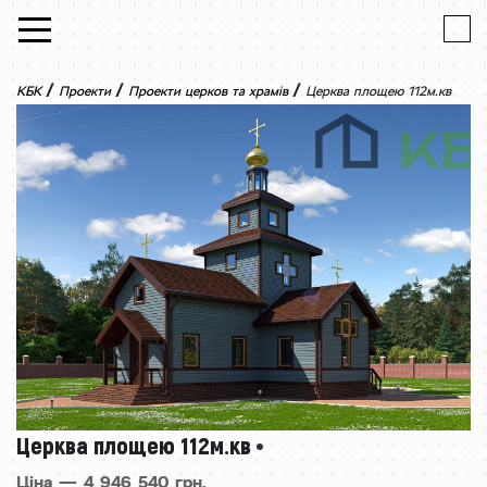
Skip to content
/
/
/
КБК
Проекти
Проекти церков та храмів
Церква площею 112м.кв
Церква площею 112м.кв
Ціна — 4 946 540 грн.