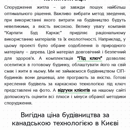
Спорудження житла – це завжди пошук найбільш
оптимального рішення. Важливо вибрати метод зведення,
при використанні якого витрати на будівництво будуть
невеликими, а якість високою. Велику увагу компанія
“Карпати Буд Каркас” приділяє раціональному
використанню матеріалів та їх екологічності. Наприклад, у
цьому проекті було обране оздоблення із природного
матеріалу – дерева. Цей матеріал довговічний і безпечний
для здоров’я. А комплектація
“Під ключ”
дозволяє
оселитися в готовому будинку, облаштувати його на свій
смак і жити в ньому. Ми не займаємося будівництвом СІП-
будинків: вони дешевші, але програють за якістю. Готові
креслення будівель за каркасною технологією під ключ
представлені на фото. А
відгуки клієнтів
на нашому сайті
допоможуть оцінити всі плюси і мінуси обраної методики
спорудження.
Вигідна ціна будівництва за
канадською технологією в Києві