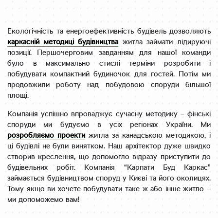
Екологічність та енергоефективність будівель дозволяють
каркасній методиці будівництва
житла займати лідируючі
позиції. Першочерговим завданням для нашої команди
було в максимально стислі терміни розробити і
побудувати компактний будиночок для гостей. Потім ми
продовжили роботу над побудовою споруди більшої
площі.
Компанія успішно впроваджує сучасну методику – фінські
споруди ми будуємо в усіх регіонах України. Ми
розробляємо проекти
житла за канадською методикою, і
ці будівлі не були винятком. Наш архітектор дуже швидко
створив креслення, що допомогло відразу приступити до
будівельних робіт. Компанія “Карпати Буд Каркас”
займається будівництвом споруд у Києві та його околицях.
Тому якщо ви хочете побудувати таке ж або інше житло –
ми допоможемо вам!