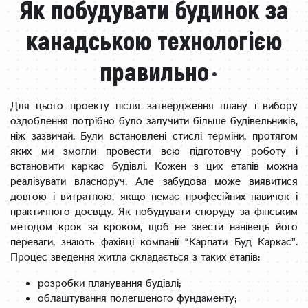
Як побудувати будинок за
канадською технологією
правильно
Для цього проекту після затвердження плану і вибору
оздоблення потрібно було залучити більше будівельників,
ніж зазвичай. Були встановлені стислі терміни, протягом
яких ми змогли провести всю підготовчу роботу і
встановити каркас будівлі. Кожен з цих етапів можна
реалізувати власноруч. Але забудова може виявитися
довгою і витратною, якщо немає професійних навичок і
практичного досвіду. Як побудувати споруду за фінським
методом крок за кроком, щоб не звести нанівець його
переваги, знають фахівці компанії “Карпати Буд Каркас”.
Процес зведення житла складається з таких етапів:
розробки планування будівлі;
облаштування полегшеного фундаменту;