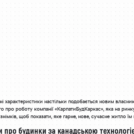
ційні характеристики настільки подобається новим власн
гато про роботу компанії «КарпатиБудКаркас», яка на рин
імків, щоб показати, яке гарне, нове, сучасне житло їм
и про будинки за канадською технологі