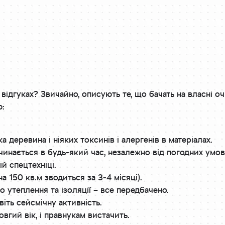
ідгуках? Звичайно, описують те, що бачать на власні очі
ю:
а деревина і ніяких токсинів і алергенів в матеріалах.
чинається в будь-який час, незалежно від погодних умов
ій спецтехніці.
а 150 кв.м зводиться за 3-4 місяці).
 утеплення та ізоляції – все передбачено.
віть сейсмічну активність.
овгий вік, і правнукам вистачить.