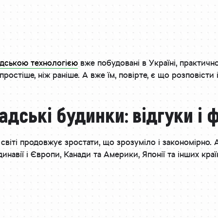
адською технологією
вже побудовані в Україні, практично
ростіше, ніж раніше. А вже їм, повірте, є що розповісти
адські будинки: відгуки і 
 світі продовжує зростати, що зрозуміло і закономірно.
ндинавії і Європи, Канади та Америки, Японії та інших кр