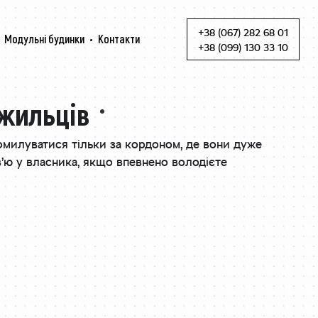
+38 (067) 282 68 01
Модульні будинки
Контакти
Skip to content
+38 (099) 130 33 10
 жильців
милуватися тільки за кордоном, де вони дуже
в’ю у власника, якщо впевнено володієте