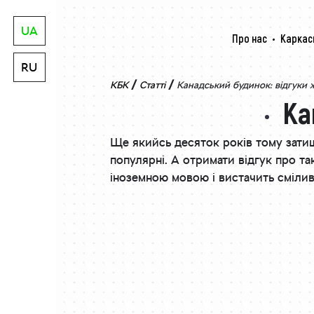
UA
Про нас
Каркас
RU
/
/
КБК
Статті
Канадський будинок: відгуки 
Ка
Ще якийсь десяток років тому зати
популярні. А отримати відгук про т
іноземною мовою і вистачить смілив