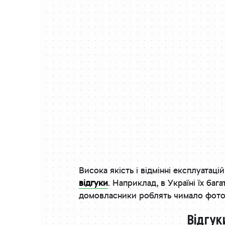
Висока якість і відмінні експлуата
відгуки
. Наприклад, в Україні їх ба
домовласники роблять чимало фотозн
Відгук