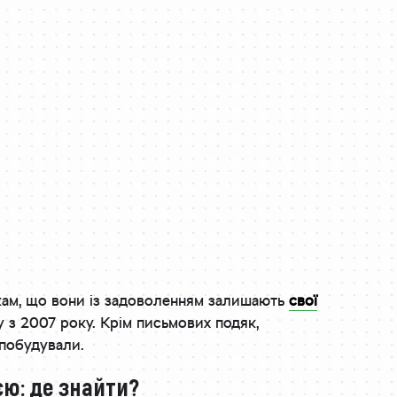
икам, що вони із задоволенням залишають
свої
ку з 2007 року. Крім письмових подяк,
 побудували.
єю: де знайти?