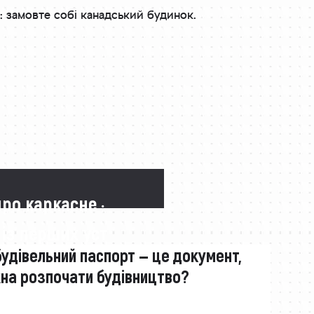
и: замовте собі канадський будинок.
про каркасне ·
 із перших уст
будівельний паспорт — це документ,
жна розпочати будівництво?