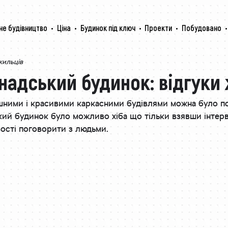
не будівництво
Ціна
Будинок під ключ
Проекти
Побудовано
жильців
надський будинок: відгуки
шними і красивими каркасними будівлями можна було по
акий будинок було можливо хіба що тільки взявши інтер
ості поговорити з людьми.