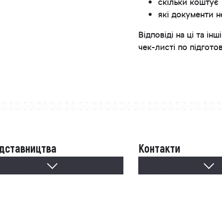
скільки коштує
які документи н
Відповіді на ці та 
чек-листі по підгото
дставництва
Контакти
дставництва
Контакти