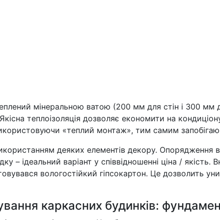
еплений мінеральною ватою (200 мм для стін і 300 мм д
 Якісна теплоізоляція дозволяє економити на кондиціон
 використовуючи «теплий монтаж», тим самим запобігаю
використанням деяких елементів декору. Опорядження 
ку – ідеальний варіант у співвідношенні ціна / якість. 
товувався вологостійкий гіпсокартон. Це дозволить уни
вання каркасних будинків: фундамент