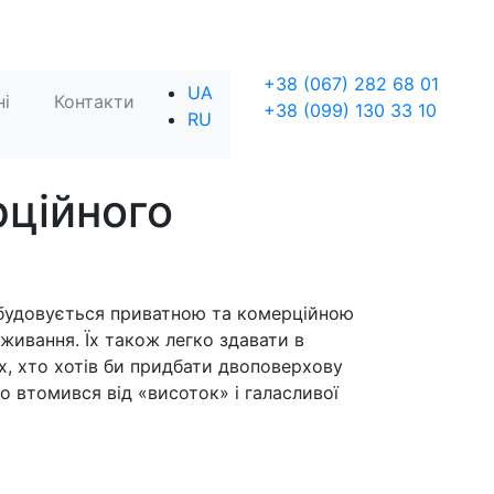
Skip to content
+38 (067) 282 68 01
UA
ні
Контакти
+38 (099) 130 33 10
RU
и
рційного
забудовується приватною та комерційною
живання. Їх також легко здавати в
х, хто хотів би придбати двоповерхову
то втомився від «висоток» і галасливої