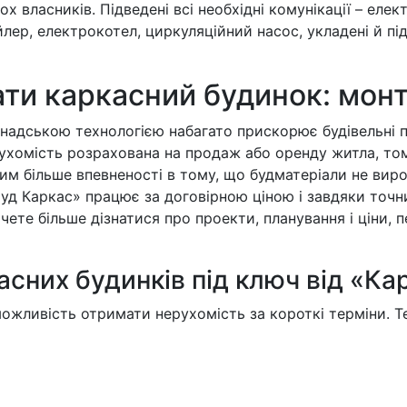
 власників. Підведені всі необхідні комунікації – елект
ойлер, електрокотел, циркуляційний насос, укладені й пі
ти каркасний будинок: мон
канадською технологією набагато прискорює будівельні 
рухомість розрахована на продаж або оренду житла, то
м більше впевненості в тому, що будматеріали не вирос
 Буд Каркас» працює за договірною ціною і завдяки то
ете більше дізнатися про проекти, планування і ціни, 
асних будинків під ключ від «Ка
ожливість отримати нерухомість за короткі терміни. Т