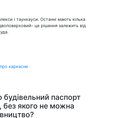
лекси і таунхауси. Останні мають кілька
 двоповерховий- це рішення залежить від
уда.
про каркасне ·
о будівельний паспорт
 без якого не можна
івництво?