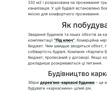
332 м2 і розрахована на проживання трьох
каналізація. У цій будівлі встановлено б
якісно для комфортного проживання.
Як побудува
Зведення будинків та інших об’єктів за 
комплектації
“Під ключ”
. Комерційна не
бюджет. Чим швидше зводиться об’єкт, ти
собівартість будівлі. Компанія «Карпати
бюджет, прописаний у договорі. Якщо хоч
докладніше розкриваються ці питання.
Будівництво карк
Збірні
дерев’яно-каркасні будинки
– це м
будувати «каркасники» цілий рік.