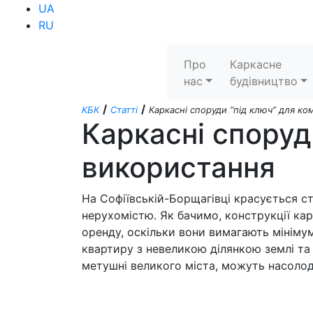
UA
RU
Про
Каркасне
нас
будівництво
/
/
КБК
Статті
Каркасні споруди “під ключ” для к
Каркасні споруд
використання
На Софіївській-Борщагівці красується с
нерухомістю. Як бачимо, конструкції кар
оренду, оскільки вони вимагають мініму
квартиру з невеликою ділянкою землі та м
метушні великого міста, можуть насоло