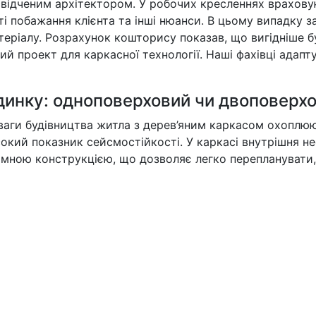
відченим архітектором. У робочих кресленнях враховую
і побажання клієнта та інші нюанси. В цьому випадку 
теріалу. Розрахунок кошторису показав, що вигідніше
й проект для каркасної технології. Наші фахівці адапт
динку: одноповерховий чи двоповерхо
аги будівництва житла з дерев’яним каркасом охоплюю
сокий показник сейсмостійкості. У каркасі внутрішня не
ною конструкцією, що дозволяє легко перепланувати, 