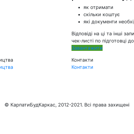
як отримати
скільки коштує
які документи необхі
Відповіді на ці та інші 
чек-листі по підготовці д
Завантажити
ицтва
Контакти
ицтва
Контакти
© КарпатиБудКаркас, 2012-2021. Всі права захищені