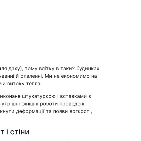
ля даху), тому влітку в таких будинках
уванні й опаленні. Ми не економимо на
чи витоку тепла.
виконане штукатуркою і вставками з
Внутрішні фінішні роботи проведені
кнути деформації та появи вогкості,
 і стіни