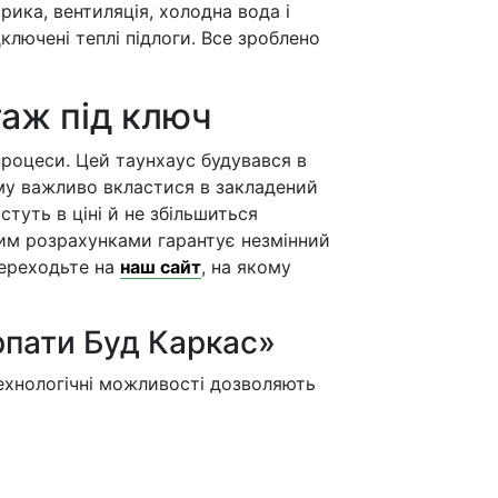
рика, вентиляція, холодна вода і
дключені теплі підлоги. Все зроблено
таж під ключ
процеси. Цей таунхаус будувався в
му важливо вкластися в закладений
туть в ціні й не збільшиться
чним розрахунками гарантує незмінний
переходьте на
наш сайт
, на якому
рпати Буд Каркас»
ехнологічні можливості дозволяють