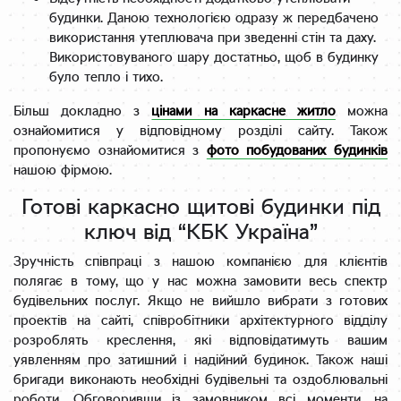
будинки. Даною технологією одразу ж передбачено
використання утеплювача при зведенні стін та даху.
Використовуваного шару достатньо, щоб в будинку
було тепло і тихо.
Більш докладно з
цінами на каркасне житло
можна
ознайомитися у відповідному розділі сайту. Також
пропонуємо ознайомитися з
фото побудованих будинків
нашою фірмою.
Готові каркасно щитові будинки під
ключ від “КБК Україна”
Зручність співпраці з нашою компанією для клієнтів
полягає в тому, що у нас можна замовити весь спектр
будівельних послуг. Якщо не вийшло вибрати з готових
проектів на сайті, співробітники архітектурного відділу
розроблять креслення, які відповідатимуть вашим
уявленням про затишний і надійний будинок. Також наші
бригади виконають необхідні будівельні та оздоблювальні
роботи. Обговоривши із замовником всі моменти, на