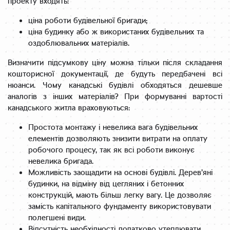
проекту входять:
ціна роботи будівельної бригади;
ціна будинку або ж використаних будівельних та
оздоблювальних матеріалів.
Визначити підсумкову ціну можна тільки після складання
кошторисної документації, де будуть передбачені всі
нюанси. Чому канадські будівлі обходяться дешевше
аналогів з інших матеріалів? При формуванні вартості
канадського житла враховуються:
Простота монтажу і невелика вага будівельних
елементів дозволяють знизити витрати на оплату
робочого процесу, так як всі роботи виконує
невелика бригада.
Можливість заощадити на основі будівлі. Дерев’яні
будинки, на відміну від цегляних і бетонних
конструкцій, мають більш легку вагу. Це дозволяє
замість капітального фундаменту використовувати
полегшені види.
Відсутність необхідності додатково утеплювати