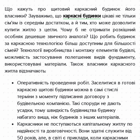
Що кажуть про щитовий каркасний будинок його
власники? Зауважимо, що
каркасні будинки
цікаві не тільки
сім’ям із середнім достатком, а й тим, хто може дозволити
купити житло з цегли. Чому б не отримати розкішний
особняк дешевше звичного аналога? Що робить будинок
за каркасною технологією більш доступним для більшості
сімей? Технології виробництва і монтажу елементів будівлі,
можливість застосування полегшених видів фундаменту,
використовувані матеріали. Також власники каркасного
житла відзначають:
Оперативність проведення робіт. Заселитися в готові
каркасно щитові будинки можна в самі стислі
терміни з моменту підписання договору з
будівельною компанією. Такі споруди не дають
усадки, тому швидкість будівництва будинку
набагато вища, ніж будинків з інших матеріалів.
Каркасники не поступаються капітальному житлу по
надійності та довговічності. Вони здатні служити від
50 років, але, в світі є приклади, коли каркасними