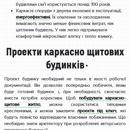
будівлями сім’ї користуються понад 100 років.
Каркасні споруди з дерева економні в експлуатації,
енергоефективні
. Їх опалення та охолодження
вимагають значно менше фінансових витрат, ніж
цегляних будівель. У них легко підтримувати
комфортний мікроклімат влітку і тепло взимку.
Проекти каркасно щитових
будинків
Проект будинку необхідний не тільки в якості робочої
документації. Він дозволяє попередньо побачити, яким
буде готовий будинок і, при необхідності, своєчасно
внести потрібні корективи. Щоб
побудувати каркасно-
щитове житло
, можна скористатися типовими
кресленнями, а можна замовити
проєкти під ключ
, які
будуть повністю відповідаюти власними побажаннями. Що
необхідно знати архітектору при розробленні авторського