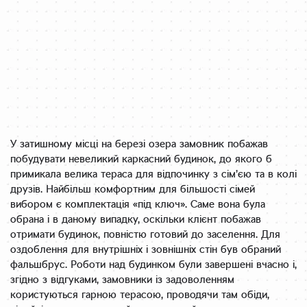
У затишному місці на березі озера замовник побажав
побудувати невеликий каркасний будинок, до якого б
примикала велика тераса для відпочинку з сім’єю та в колі
друзів. Найбільш комфортним для більшості сімей
вибором є комплектація «під ключ». Саме вона була
обрана і в даному випадку, оскільки клієнт побажав
отримати будинок, повністю готовий до заселення. Для
оздоблення для внутрішніх і зовнішніх стін був обраний
фальшбрус. Роботи над будинком були завершені вчасно і,
згідно з відгуками, замовники із задоволенням
користуються гарною терасою, проводячи там обіди,