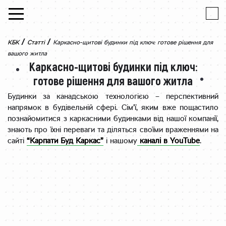
Skip to content
/
/
КБК
Статті
Каркасно-щитові будинки під ключ: готове рішення для
вашого житла
Каркасно-щитові будинки під ключ:
готове рішення для вашого житла
Будинки за канадською технологією – перспективний
напрямок в будівельній сфері. Сім’ї, яким вже пощастило
познайомитися з каркасними будинками від нашої компанії,
знають про їхні переваги та діляться своїми враженнями на
сайті
“Карпати Буд Каркас”
і нашому
каналі в YouTube
.