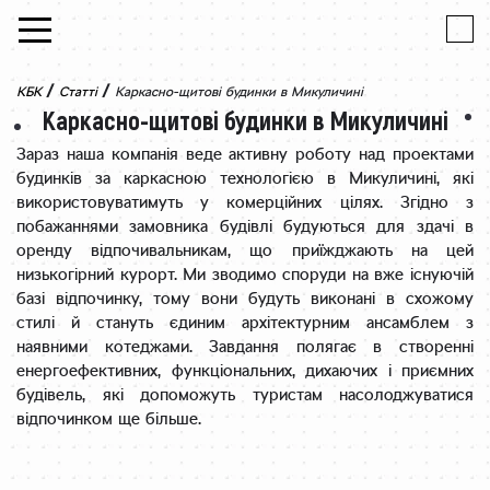
Skip to content
/
/
КБК
Статті
Каркасно-щитові будинки в Микуличині
Каркасно-щитові будинки в Микуличині
Зараз наша компанія веде активну роботу над проектами
будинків за каркасною технологією в Микуличині, які
використовуватимуть у комерційних цілях. Згідно з
побажаннями замовника будівлі будуються для здачі в
оренду відпочивальникам, що приїжджають на цей
низькогірний курорт. Ми зводимо споруди на вже існуючій
базі відпочинку, тому вони будуть виконані в схожому
стилі й стануть єдиним архітектурним ансамблем з
наявними котеджами. Завдання полягає в створенні
енергоефективних, функціональних, дихаючих і приємних
будівель, які допоможуть туристам насолоджуватися
відпочинком ще більше.