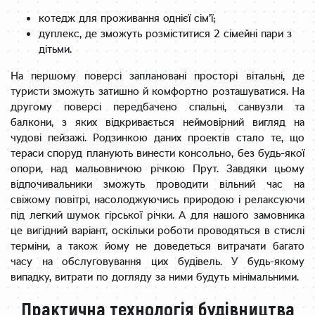
котедж для проживання однієї сім’ї;
дуплекс, де зможуть розміститися 2 сімейні пари з
дітьми.
На першому поверсі заплановані просторі вітальні, де
туристи зможуть затишно й комфортно розташуватися. На
другому поверсі передбачено спальні, санвузли та
балкони, з яких відкривається неймовірний вигляд на
чудові пейзажі. Родзинкою даних проектів стало те, що
тераси споруд планують винести консольно, без будь-якої
опори, над мальовничою річкою Прут. Завдяки цьому
відпочивальники зможуть проводити вільний час на
свіжому повітрі, насолоджуючись природою і релаксуючи
під легкий шумок гірської річки. А для нашого замовника
це вигідний варіант, оскільки роботи проводяться в стислі
терміни, а також йому не доведеться витрачати багато
часу на обслуговування цих будівель. У будь-якому
випадку, витрати по догляду за ними будуть мінімальними.
Практична технологія будівництва