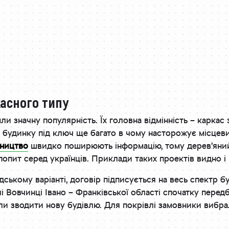
асного типу
и значну популярність. Їх головна відмінність – каркас з
о будинку під ключ ще багато в чому насторожує місцеви
вництво
швидко поширюють інформацію, тому дерев’яний
опит серед українців. Приклади таких проектів видно і н
ському варіанті, договір підписується на весь спектр бу
лі Вовчинці Івано – Франківської області спочатку пере
шили зводити нову будівлю. Для покрівлі замовники виб