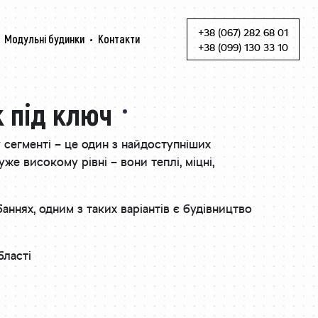
+38 (067) 282 68 01
Модульні будинки
Контакти
Skip to content
+38 (099) 130 33 10
 під ключ
у сегменті – це один з найдоступніших
уже високому рівні – вони теплі, міцні,
аннях, одним з таких варіантів є будівництво
бласті