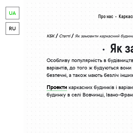
UA
Про нас
Каркас
RU
/
/
КБК
Статті
Як замовити каркасний будин
Як з
Особливу популярність в будівницт
варіантів, до того ж будуються вони 
безпечні, а також мають безліч інших
Проекти
каркасних будинків і варіан
будинку в селі Вовчинці, Івано-Франк