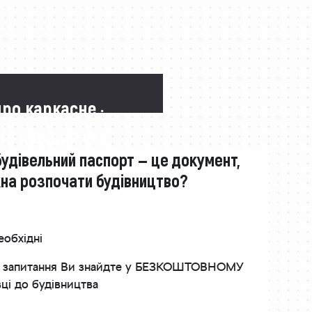
про каркасне ·
 із перших уст
будівельний паспорт — це документ,
жна розпочати будівництво?
еобхідні
інші запитання Ви знайдте у БЕЗКОШТОВНОМУ
вці до будівництва