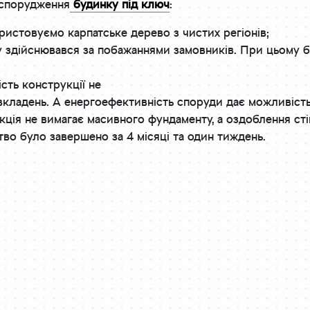
 спорудження
будинку під ключ
:
ористовуємо карпатське дерево з чистих регіонів;
 здійснювався за побажаннями замовників. При цьому бу
ість конструкції не
вкладень. А енергоефективність споруди дає можливість
ція не вимагає масивного фундаменту, а оздоблення стін
тво було завершено за 4 місяці та один тиждень.