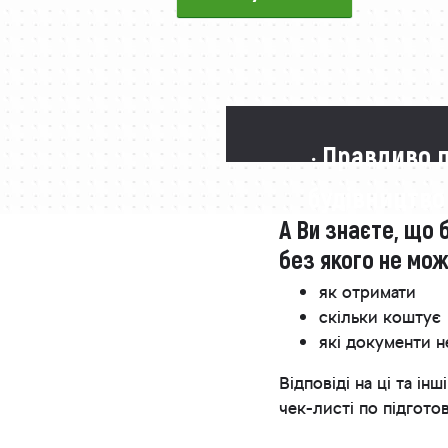
· Правдиво 
будівництво
А Ви знаєте, що 
без якого не мо
як отримати
скільки коштує
які документи н
Відповіді на ці та 
чек-листі по підгото