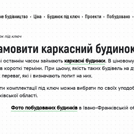
не будівництво
Ціна
Будинок під ключ
Проекти
Побудовано
ок під ключ
амовити каркасний будинок
ві останнім часом займають
каркасні будинки
. В ціновом
в короткі терміни. При цьому, якість таких будівель на д
 переваг, які і визначають попит на них.
ти комплектації під ключ можна вибрати по своїх уподоб
івської області.
Фото побудованих будинків
в Івано-Франківській о