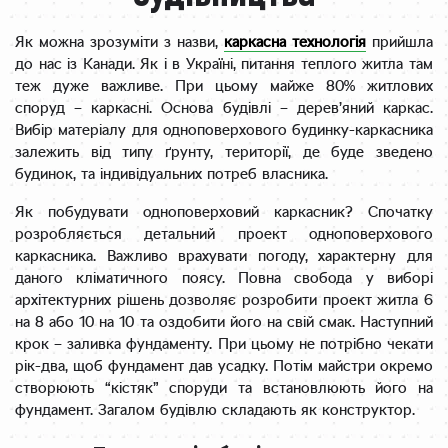
Як можна зрозуміти з назви,
каркасна технологія
прийшла
до нас із Канади. Як і в Україні, питання теплого житла там
теж дуже важливе. При цьому майже 80% житлових
споруд – каркасні. Основа будівлі – дерев’яний каркас.
Вибір матеріалу для одноповерхового будинку-каркасника
залежить від типу ґрунту, території, де буде зведено
будинок, та індивідуальних потреб власника.
Як побудувати одноповерховий каркасник? Спочатку
розробляється детальний проект одноповерхового
каркасника. Важливо врахувати погоду, характерну для
даного кліматичного поясу. Повна свобода у виборі
архітектурних рішень дозволяє розробити проект житла 6
на 8 або 10 на 10 та оздобити його на свій смак. Наступний
крок – заливка фундаменту. При цьому не потрібно чекати
рік-два, щоб фундамент дав усадку. Потім майстри окремо
створюють “кістяк” споруди та встановлюють його на
фундамент. Загалом будівлю складають як конструктор.