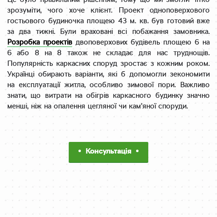
Це було правильним рішенням, тому що ми змогли чітко
зрозуміти, чого хоче клієнт. Проект одноповерхового
гостьового будиночка площею 43 м. кв. був готовий вже
за два тижні. Були враховані всі побажання замовника.
Розробка проектів
двоповерхових будівель площею 6 на
6 або 8 на 8 також не складає для нас труднощів.
Популярність каркасних споруд зростає з кожним роком.
Українці обирають варіанти, які б допомогли зекономити
на експлуатації житла, особливо зимової пори. Важливо
знати, що витрати на обігрів каркасного будинку значно
менші, ніж на опалення цегляної чи кам’яної споруди.
Консультація