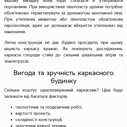
іншому випадку вона буде сповзати й утворювати
порожнини. При використанні пінопласту щілини потрібно
обов’язково герметизувати за допомогою монтажної піни.
При утепленні мінватою або пінопластом обов’язкова
пароізоляція, адже це допомагає вберегти утеплювач від
намокання.
Легка конструкція не дає будівлі просідати, при цьому
міцність каркасу вражає. Як показують дослідження,
каркасні споруди стійкі до сильних шквальних вітрів та
землетрусів.
Вигода та зручність каркасного
будинку
Скільки коштує одноповерховий каркасник? Ціна буде
залежати від багатьох факторів:
геологічних та геодезичних робіт;
вартості проекту;
складності конструкції;
залучення важкої техніки;