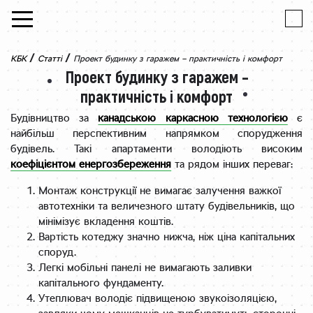
Skip to content
/
/
КБК
Статті
Проект будинку з гаражем – практичність і комфорт
Проект будинку з гаражем –
практичність і комфорт
Будівництво за
канадською каркасною технологією
є
найбільш перспективним напрямком спорудження
будівель. Такі апартаменти володіють високим
коефіцієнтом енергозбереження
та рядом інших переваг:
Монтаж конструкції не вимагає залучення важкої
автотехніки та величезного штату будівельників, що
мінімізує вкладення коштів.
Вартість котеджу значно нижча, ніж ціна капітальних
споруд.
Легкі мобільні панелі не вимагають заливки
капітального фундаменту.
Утеплювач володіє підвищеною звукоізоляцією,