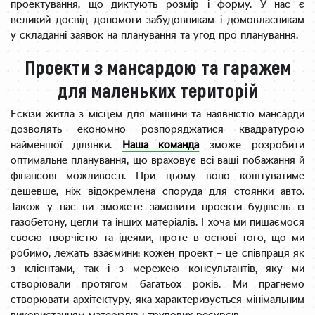
проектування, що диктують розмір і форму. У нас є
великий досвід допомоги забудовникам і домовласникам
у складанні заявок на планування та угод про планування.
Проекти з мансардою та гаражем
для маленьких територій
Ескізи житла з місцем для машини та наявністю мансарди
дозволять економно розпоряджатися квадратурою
найменшої ділянки.
Наша команда
зможе розробити
оптимальне планування, що враховує всі ваші побажання й
фінансові можливості. При цьому воно коштуватиме
дешевше, ніж відокремлена споруда для стоянки авто.
Також у нас ви зможете замовити проекти будівель із
газобетону, цегли та інших матеріалів. І хоча ми пишаємося
своєю творчістю та ідеями, проте в основі того, що ми
робимо, лежать взаємини: кожен проект – це співпраця як
з клієнтами, так і з мережею консультантів, яку ми
створювали протягом багатьох років. Ми прагнемо
створювати архітектуру, яка характеризується мінімальним