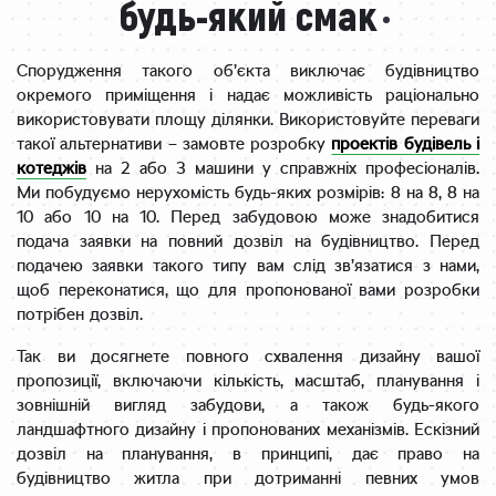
будь-який смак
Спорудження такого об’єкта виключає будівництво
окремого приміщення і надає можливість раціонально
використовувати площу ділянки. Використовуйте переваги
такої альтернативи – замовте розробку
проектів будівель і
котеджів
на 2 або 3 машини у справжніх професіоналів.
Ми побудуємо нерухомість будь-яких розмірів: 8 на 8, 8 на
10 або 10 на 10. Перед забудовою може знадобитися
подача заявки на повний дозвіл на будівництво. Перед
подачею заявки такого типу вам слід зв’язатися з нами,
щоб переконатися, що для пропонованої вами розробки
потрібен дозвіл.
Так ви досягнете повного схвалення дизайну вашої
пропозиції, включаючи кількість, масштаб, планування і
зовнішній вигляд забудови, а також будь-якого
ландшафтного дизайну і пропонованих механізмів. Ескізний
дозвіл на планування, в принципі, дає право на
будівництво житла при дотриманні певних умов