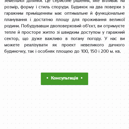
земельної ділянки. Це серйозне рішення, яке впливає на
розмір, форму і стиль споруди. Будинок на два поверхи з
гаражним приміщенням має оптимальне й функціональне
планування і достатню площу для проживання великої
родини. Побудувавши двоповерховий об’єкт, ви отримуєте
тепле й просторе житло зі швидким доступом у гаражний
сектор, що дуже важливо в погану погоду. У нас ви
можете реалізувати як проект невеликого дачного
будиночку, так і особняк площею до 100, 150 і 200 м. кв.
Консультація