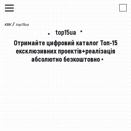
Skip to content
/
КБК
top15ua
top15ua
Отримайте цифровий каталог Топ-15
ексклюзивних
проектів+реалізація
абсолютно безкоштовно