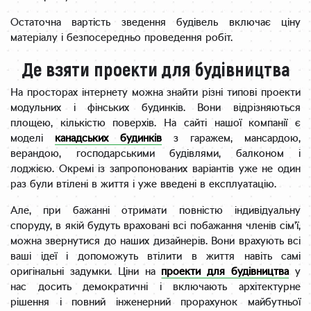
Остаточна вартість зведення будівель включає ціну
матеріалу і безпосередньо проведення робіт.
Де взяти проекти для будівництва
На просторах інтернету можна знайти різні типові проекти
модульних і фінських будинків. Вони відрізняються
площею, кількістю поверхів. На сайті нашої компанії є
моделі
канадських будинків
з гаражем, мансардою,
верандою, господарськими будівлями, балконом і
лоджією. Окремі із запропонованих варіантів уже не один
раз були втілені в життя і уже введені в експлуатацію.
Але, при бажанні отримати повністю індивідуальну
споруду, в якій будуть враховані всі побажання членів сім’ї,
можна звернутися до наших дизайнерів. Вони врахують всі
ваші ідеї і допоможуть втілити в життя навіть самі
оригінальні задумки. Ціни на
проекти для будівництва
у
нас досить демократичні і включають архітектурне
рішення і повний інженерний прорахунок майбутньої