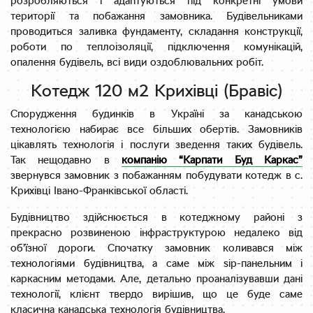
розробляються і адаптуються під конкретні умови
території та побажання замовника. Будівельниками
проводиться заливка фундаменту, складання конструкції,
роботи по теплоізоляції, підключення комунікацій,
опалення будівель, всі види оздоблювальних робіт.
Котедж 120 м2 Крихівці (Бравіс)
Спорудження будинків в Україні за канадською
технологією набирає все більших обертів. Замовників
цікавлять технологія і послуги зведення таких будівель.
Так нещодавно в
компанію “Карпати Буд Каркас”
звернувся замовник з побажанням побудувати котедж в с.
Крихівці Івано-Франківської області.
Будівництво здійснюється в котеджному районі з
прекрасно розвиненою інфраструктурою недалеко від
об’їзної дороги. Спочатку замовник коливався між
технологіями будівництва, а саме між sip-панельним і
каркасним методами. Але, детально проаналізувавши дані
технології, клієнт твердо вирішив, що це буде саме
класична канадська технологія будівництва.