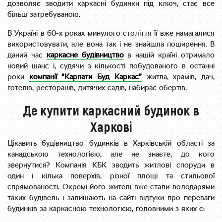
дозволяє зводити каркасні будинки під ключ, стає все
більш затребуваною.
В Україні в 60-х роках минулого століття її вже намагалися
використовувати, але вона так і не знайшла поширення. В
даний час
каркасне будівництво
в нашій країні отримало
новий шанс і, судячи з кількості побудованого в останні
роки
компанії “Карпати Буд Каркас”
житла, храмів, дач,
готелів, ресторанів, дитячих садів, набирає обертів.
Де купити каркасний будинок в
Харкові
Цікавить будівництво будинків в Харківській області за
канадською технологією, але не знаєте, до кого
звернутися? Компанія КБК зводить житлові споруди в
один і кілька поверхів, різної площі та стильової
спрямованості. Окремі його жителі вже стали володарями
таких будівель і залишають на сайті відгуки про переваги
будинків за каркасною технологією, головними з яких є: