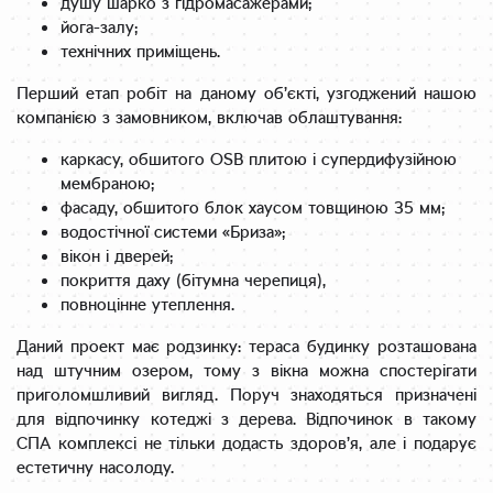
душу шарко з гідромасажерами;
йога-залу;
технічних приміщень.
Перший етап робіт на даному об’єкті, узгоджений нашою
компанією з замовником, включав облаштування:
каркасу, обшитого OSB плитою і супердифузійною
мембраною;
фасаду, обшитого блок хаусом товщиною 35 мм;
водостічної системи «Бриза»;
вікон і дверей;
покриття даху (бітумна черепиця),
повноцінне утеплення.
Даний проект має родзинку: тераса будинку розташована
над штучним озером, тому з вікна можна спостерігати
приголомшливий вигляд. Поруч знаходяться призначені
для відпочинку котеджі з дерева. Відпочинок в такому
СПА комплексі не тільки додасть здоров’я, але і подарує
естетичну насолоду.